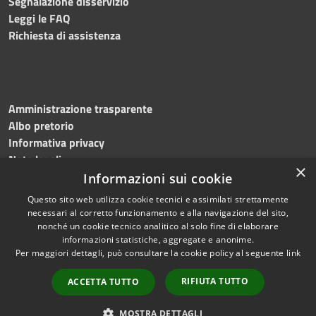
Segnalazione disservizio
Leggi le FAQ
Richiesta di assistenza
Amministrazione trasparente
Albo pretorio
Informativa privacy
Note legali
×
Dichiarazione di accessibilità
Informazioni sui cookie
Questo sito web utilizza cookie tecnici e assimilati strettamente
necessari al corretto funzionamento e alla navigazione del sito,
nonché un cookie tecnico analitico al solo fine di elaborare
informazioni statistiche, aggregate e anonime.
RSS
Copyright © 2026 • Comune di
Per maggiori dettagli, può consultare la cookie policy al seguente
link
Accessibilità
Mottola • Powered by
Privacy
Municipium
Accesso
•
RIFIUTA TUTTO
ACCETTA TUTTO
Cookie
redazione
Mappa del sito
MOSTRA DETTAGLI