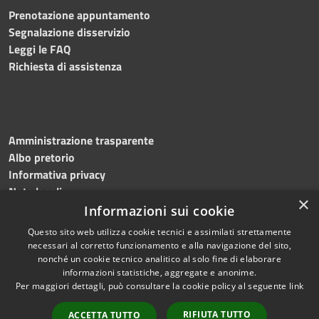
Prenotazione appuntamento
Segnalazione disservizio
Leggi le FAQ
Richiesta di assistenza
Amministrazione trasparente
Albo pretorio
Informativa privacy
Note legali
×
Dichiarazione di accessibilità
Informazioni sui cookie
Questo sito web utilizza cookie tecnici e assimilati strettamente
necessari al corretto funzionamento e alla navigazione del sito,
nonché un cookie tecnico analitico al solo fine di elaborare
informazioni statistiche, aggregate e anonime.
RSS
Copyright © 2026 • Comune di
Per maggiori dettagli, può consultare la cookie policy al seguente
link
Accessibilità
Mottola • Powered by
Privacy
Municipium
Accesso
•
RIFIUTA TUTTO
ACCETTA TUTTO