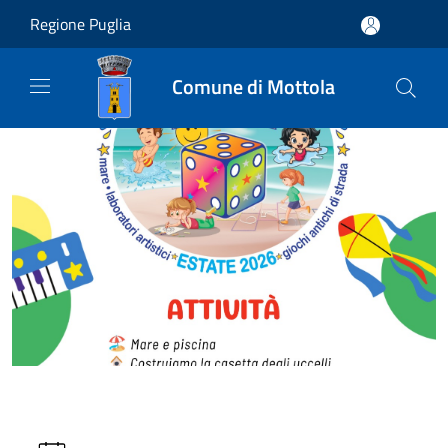
Salta al contenuto principale
Regione Puglia
Comune di Mottola