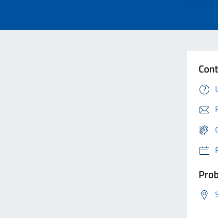
Cont
Prob