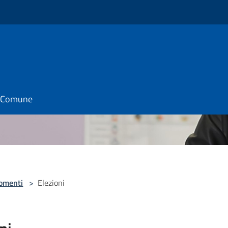
il Comune
omenti
>
Elezioni