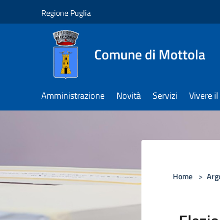
Salta al contenuto principale
Regione Puglia
Comune di Mottola
Amministrazione
Novità
Servizi
Vivere 
Home
>
Arg