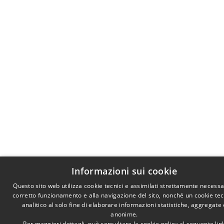
Informazioni sui cookie
Questo sito web utilizza cookie tecnici e assimilati strettamente necessar
corretto funzionamento e alla navigazione del sito, nonché un cookie te
analitico al solo fine di elaborare informazioni statistiche, aggregate 
anonime.
Per maggiori dettagli, può consultare la cookie policy al seguente
lin