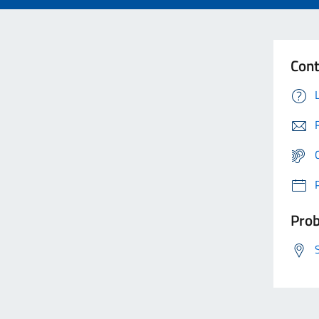
Cont
Prob