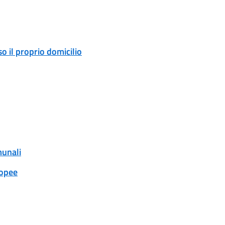
o il proprio domicilio
munali
ropee