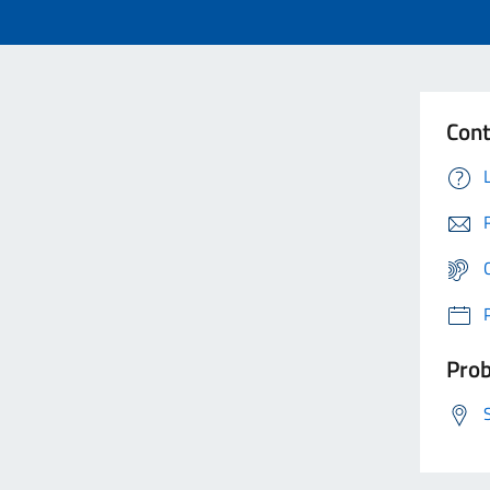
Cont
Prob