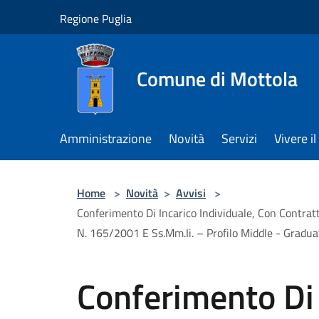
Salta al contenuto principale
Regione Puglia
Comune di Mottola
Amministrazione
Novità
Servizi
Vivere 
Home
>
Novità
>
Avvisi
>
Conferimento Di Incarico Individuale, Con Contratt
N. 165/2001 E Ss.Mm.Ii. – Profilo Middle - Gradua
Conferimento Di 