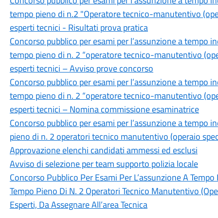
Concorso pubblico per esami per l'assunzione a tempo in
tempo pieno di n.2 "Operatore tecnico-manutentivo (opera
esperti tecnici - Risultati prova pratica
Concorso pubblico per esami per l’assunzione a tempo in
tempo pieno di n. 2 “operatore tecnico-manutentivo (opera
esperti tecnici – Avviso prove concorso
Concorso pubblico per esami per l’assunzione a tempo in
tempo pieno di n. 2 “operatore tecnico-manutentivo (opera
esperti tecnici – Nomina commissione esaminatrice
Concorso pubblico per esami per l’assunzione a tempo i
pieno di n. 2 operatori tecnico manutentivo (operaio speci
Approvazione elenchi candidati ammessi ed esclusi
Avviso di selezione per team supporto polizia locale
Concorso Pubblico Per Esami Per L’assunzione A Tempo 
Tempo Pieno Di N. 2 Operatori Tecnico Manutentivo (Opera
Esperti, Da Assegnare All’area Tecnica