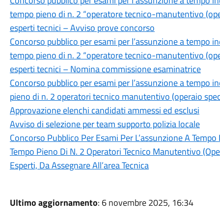
Concorso pubblico per esami per l’assunzione a tempo in
tempo pieno di n. 2 “operatore tecnico-manutentivo (opera
esperti tecnici – Avviso prove concorso
Concorso pubblico per esami per l’assunzione a tempo in
tempo pieno di n. 2 “operatore tecnico-manutentivo (opera
esperti tecnici – Nomina commissione esaminatrice
Concorso pubblico per esami per l’assunzione a tempo i
pieno di n. 2 operatori tecnico manutentivo (operaio speci
Approvazione elenchi candidati ammessi ed esclusi
Avviso di selezione per team supporto polizia locale
Concorso Pubblico Per Esami Per L’assunzione A Tempo 
Tempo Pieno Di N. 2 Operatori Tecnico Manutentivo (Opera
Esperti, Da Assegnare All’area Tecnica
Ultimo aggiornamento
: 6 novembre 2025, 16:34