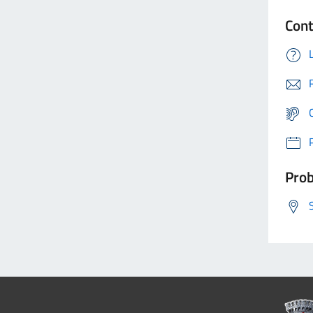
Cont
Prob