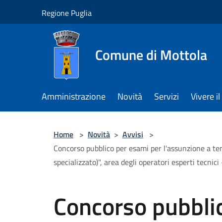
Salta al contenuto principale
Regione Puglia
Comune di Mottola
Amministrazione
Novità
Servizi
Vivere 
Home
>
Novità
>
Avvisi
>
Concorso pubblico per esami per l'assunzione a t
specializzato)", area degli operatori esperti tecnici
Concorso pubbli