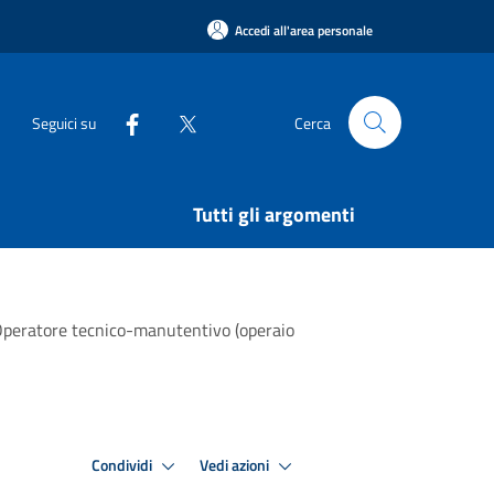
Accedi all'area personale
Seguici su
Cerca
Tutti gli argomenti
"Operatore tecnico-manutentivo (operaio
Condividi
Vedi azioni