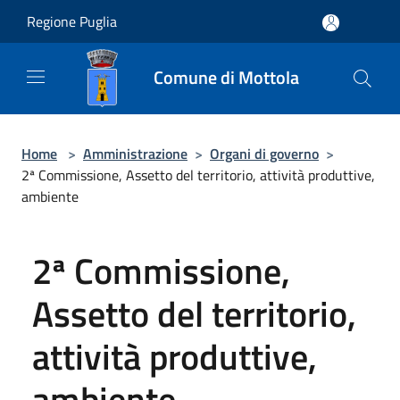
Salta al contenuto principale
Regione Puglia
Comune di Mottola
Home
>
Amministrazione
>
Organi di governo
>
2ª Commissione, Assetto del territorio, attività produttive,
ambiente
2ª Commissione,
Assetto del territorio,
attività produttive,
ambiente