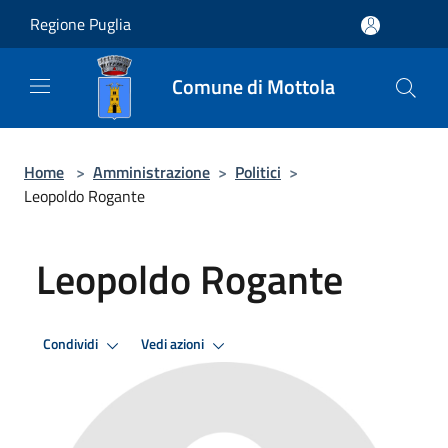
Salta al contenuto principale
Regione Puglia
Comune di Mottola
Home
>
Amministrazione
>
Politici
>
Leopoldo Rogante
Leopoldo Rogante
Condividi
Vedi azioni