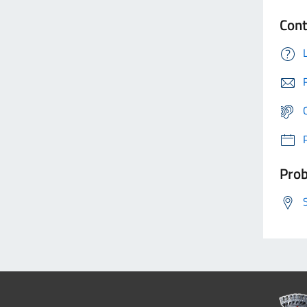
Cont
Prob