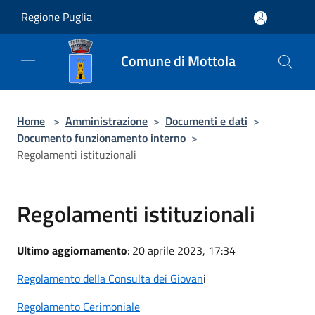
Salta al contenuto principale
Regione Puglia
Comune di Mottola
Home
>
Amministrazione
>
Documenti e dati
>
Documento funzionamento interno
>
Regolamenti istituzionali
Regolamenti istituzionali
Ultimo aggiornamento
: 20 aprile 2023, 17:34
Regolamento della Consulta dei Giovan
i
Regolamento Cerimoniale