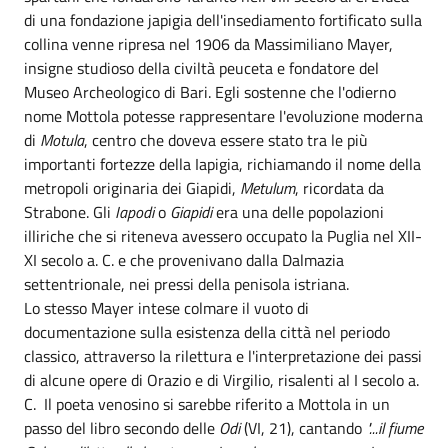
di una fondazione japigia dell'insediamento fortificato sulla
collina venne ripresa nel 1906 da Massimiliano Mayer,
insigne studioso della civiltà peuceta e fondatore del
Museo Archeologico di Bari. Egli sostenne che l'odierno
nome Mottola potesse rappresentare l'evoluzione moderna
di
Motula
, centro che doveva essere stato tra le più
importanti fortezze della Iapigia, richiamando il nome della
metropoli originaria dei Giapidi,
Metulum
, ricordata da
Strabone. Gli
Iapodi
o
Giapidi
era una delle popolazioni
illiriche che si riteneva avessero occupato la Puglia nel XII-
XI secolo a. C. e che provenivano dalla Dalmazia
settentrionale, nei pressi della penisola istriana.
Lo stesso Mayer intese colmare il vuoto di
documentazione sulla esistenza della città nel periodo
classico, attraverso la rilettura e l'interpretazione dei passi
di alcune opere di Orazio e di Virgilio, risalenti al I secolo a.
C. Il poeta venosino si sarebbe riferito a Mottola in un
passo del libro secondo delle
Odi
(VI, 21), cantando
"...il fiume