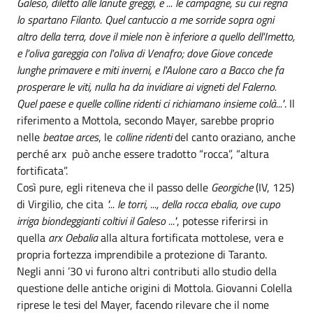
Galeso, diletto alle lanute greggi, e ... le campagne, su cui regna
lo spartano Filanto. Quel cantuccio a me sorride sopra ogni
altro della terra, dove il miele non è inferiore a quello dell'Imetto,
e l'oliva gareggia con l'oliva di Venafro; dove Giove concede
lunghe primavere e miti inverni, e l'Aulone caro a Bacco che fa
prosperare le viti, nulla ha da invidiare ai vigneti del Falerno.
Quel paese e quelle colline ridenti ci richiamano insieme colà..."
. Il
riferimento a Mottola, secondo Mayer, sarebbe proprio
nelle
beatae arces
, le
colline ridenti
del canto oraziano, anche
perché arx può anche essere tradotto “rocca”, “altura
fortificata”.
Così pure, egli riteneva che il passo delle
Georgiche
(IV, 125)
di Virgilio, che cita
"... le torri, ..., della rocca ebalia, ove cupo
irriga biondeggianti coltivi il Galeso ..."
, potesse riferirsi in
quella
arx Oebalia
alla altura fortificata mottolese, vera e
propria fortezza imprendibile a protezione di Taranto.
Negli anni ’30 vi furono altri contributi allo studio della
questione delle antiche origini di Mottola. Giovanni Colella
riprese le tesi del Mayer, facendo rilevare che il nome