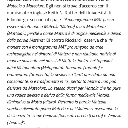
Mateola
o
Mateolum
. Egli non si trova d’accordo con il
numismatico inglese Keith N. Rutter dell'Università di
Edimburgo, secondo il quale
“il monogramma MAT possa
essere riferito non a Mateola (Matera) ma a Mateolum?
(Mottola?), perché il nome Matera è di origine medievale e deriva
dalla parola Materia”
. Di contro Ricciardi osserva che
“le
monete con il monogramma MAT provengono da aree
archeologiche nei dintorni di Matera e non risultano notizie di
monete rinvenute nei pressi di Mottola. Inoltre nei toponimi
latini Metapontum (Metaponto), Tarentum (Taranto) e
Grumentum (Grumento) la desinenza “um”, preceduta da una
consonante, si è trasformata in "o", pertanto Matera non può
derivare da Mateolum. Lo stesso dicasi per Mottola che ha pure
una radice diversa e deriva dalla forma medievale Motula,
diminutivo di Motta (altura). Pertanto la parola Mateola
sarebbe diventata prima Materia e poi Matera conservando la
desinenza "a" come Genusia (Ginosa), Luceria (Lucera) e Venusia
(Venosa)”
.