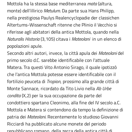
Mottola ha la stessa base mediterranea
mata
(altura,
monte) dell’illirico
Metulum
. Da parte sua Hans Philipp,
nella prestigiosa Paulys Realencyclopadie der classichen
Altertums-Wissenschaft ritenne che Plinio il Vecchio si
riferisse agli abitatori della antica Mottola, quando nella
Naturalis Historia
(3,105) citava i
Mateolani
in un elenco di
popolazioni apule.
Secondo altri autori, invece, la città apula dei
Mateolani
del
primo secolo d.C. sarebbe identificabile con l'attuale
Matera. Tra questi Vito Antonio Sirago, il quale ipotizzò
che l’antica Mottola potesse essere identificabile con il
fortilizio peuceta di
Tropion
, prossimo alla grande città di
Monte Sannace, ricordato da Tito Livio nella
Ab Urbe
condita
(X,2) per la sua occupazione da parte del
condottiero spartano Cleonimo, alla fine del IV secolo a.C.
Mottola e Matera si contendono da tempo la definizione di
patria dei
Mateolani
. Recentemente lo studioso Giovanni
Ricciardi ha pubblicato alcune monete del periodo
repubblicano romano, della zecca della antica città di