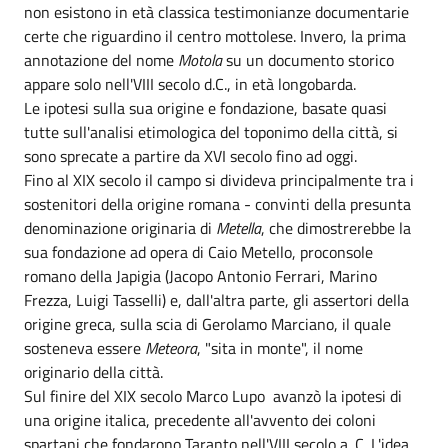
non esistono in età classica testimonianze documentarie
certe che riguardino il centro mottolese. Invero, la prima
annotazione del nome
Motola
su un documento storico
appare solo nell'VIII secolo d.C., in età longobarda.
Le ipotesi sulla sua origine e fondazione, basate quasi
tutte sull'analisi etimologica del toponimo della città, si
sono sprecate a partire da XVI secolo fino ad oggi.
Fino al XIX secolo il campo si divideva principalmente tra i
sostenitori della origine romana - convinti della presunta
denominazione originaria di
Metella
, che dimostrerebbe la
sua fondazione ad opera di Caio Metello, proconsole
romano della Japigia (Jacopo Antonio Ferrari, Marino
Frezza, Luigi Tasselli) e, dall'altra parte, gli assertori della
origine greca, sulla scia di Gerolamo Marciano, il quale
sosteneva essere
Meteora
, "sita in monte", il nome
originario della città.
Sul finire del XIX secolo Marco Lupo avanzò la ipotesi di
una origine italica, precedente all'avvento dei coloni
spartani che fondarono Taranto nell'VIII secolo a. C. L'idea