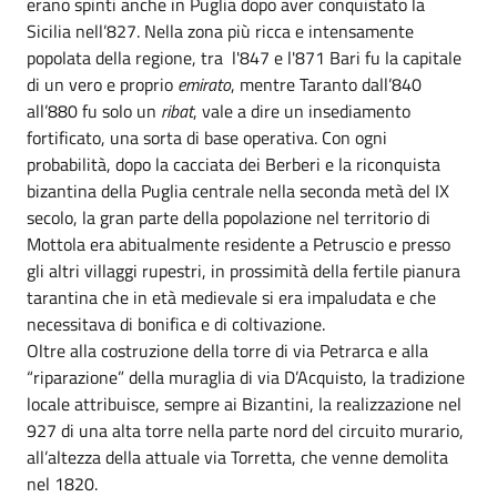
erano spinti anche in Puglia dopo aver conquistato la
Sicilia nell’827. Nella zona più ricca e intensamente
popolata della regione, tra l'847 e l'871 Bari fu la capitale
di un vero e proprio
emirato
, mentre Taranto dall’840
all’880 fu solo un
ribat
, vale a dire un insediamento
fortificato, una sorta di base operativa. Con ogni
probabilità, dopo la cacciata dei Berberi e la riconquista
bizantina della Puglia centrale nella seconda metà del IX
secolo, la gran parte della popolazione nel territorio di
Mottola era abitualmente residente a Petruscio e presso
gli altri villaggi rupestri, in prossimità della fertile pianura
tarantina che in età medievale si era impaludata e che
necessitava di bonifica e di coltivazione.
Oltre alla costruzione della torre di via Petrarca e alla
“riparazione” della muraglia di via D’Acquisto, la tradizione
locale attribuisce, sempre ai Bizantini, la realizzazione nel
927 di una alta torre nella parte nord del circuito murario,
all’altezza della attuale via Torretta, che venne demolita
nel 1820.