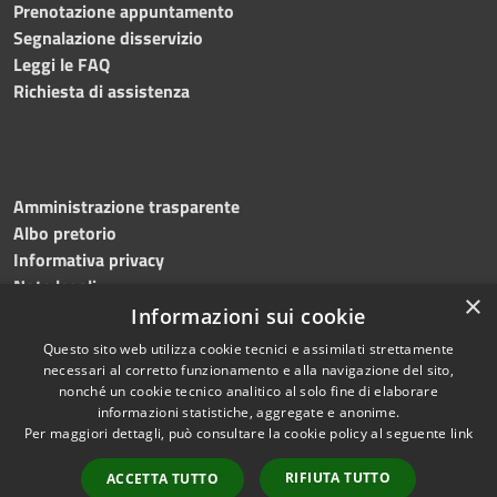
Prenotazione appuntamento
Segnalazione disservizio
Leggi le FAQ
Richiesta di assistenza
Amministrazione trasparente
Albo pretorio
Informativa privacy
Note legali
×
Dichiarazione di accessibilità
Informazioni sui cookie
Questo sito web utilizza cookie tecnici e assimilati strettamente
necessari al corretto funzionamento e alla navigazione del sito,
nonché un cookie tecnico analitico al solo fine di elaborare
informazioni statistiche, aggregate e anonime.
RSS
Copyright © 2026 • Comune di
Per maggiori dettagli, può consultare la cookie policy al seguente
link
Accessibilità
Mottola • Powered by
Privacy
Municipium
Accesso
•
RIFIUTA TUTTO
ACCETTA TUTTO