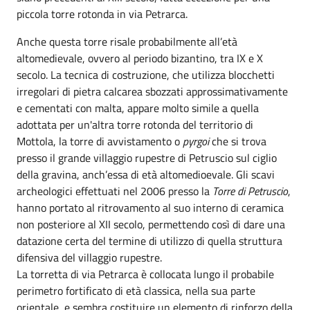
piccola torre rotonda in via Petrarca.
Anche questa torre risale probabilmente all’età
altomedievale, ovvero al periodo bizantino, tra IX e X
secolo. La tecnica di costruzione, che utilizza blocchetti
irregolari di pietra calcarea sbozzati approssimativamente
e cementati con malta, appare molto simile a quella
adottata per un'altra torre rotonda del territorio di
Mottola, la torre di avvistamento o
pyrgoi
che si trova
presso il grande villaggio rupestre di Petruscio sul ciglio
della gravina, anch’essa di età altomedioevale. Gli scavi
archeologici effettuati nel 2006 presso la
Torre di Petruscio
,
hanno portato al ritrovamento al suo interno di ceramica
non posteriore al XII secolo, permettendo così di dare una
datazione certa del termine di utilizzo di quella struttura
difensiva del villaggio rupestre.
La torretta di via Petrarca è collocata lungo il probabile
perimetro fortificato di età classica, nella sua parte
orientale, e sembra costituire un elemento di rinforzo della