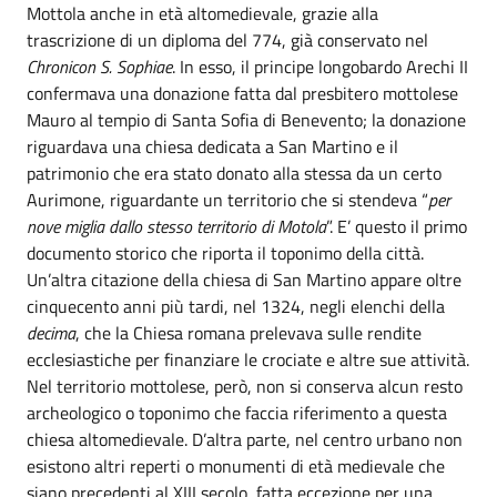
Mottola anche in età altomedievale, grazie alla
trascrizione di un diploma del 774, già conservato nel
Chronicon S. Sophiae
. In esso, il principe longobardo Arechi II
confermava una donazione fatta dal presbitero mottolese
Mauro al tempio di Santa Sofia di Benevento; la donazione
riguardava una chiesa dedicata a San Martino e il
patrimonio che era stato donato alla stessa da un certo
Aurimone, riguardante un territorio che si stendeva “
per
nove miglia dallo stesso territorio di Motola
”. E’ questo il primo
documento storico che riporta il toponimo della città.
Un’altra citazione della chiesa di San Martino appare oltre
cinquecento anni più tardi, nel 1324, negli elenchi della
decima
, che la Chiesa romana prelevava sulle rendite
ecclesiastiche per finanziare le crociate e altre sue attività.
Nel territorio mottolese, però, non si conserva alcun resto
archeologico o toponimo che faccia riferimento a questa
chiesa altomedievale. D’altra parte, nel centro urbano non
esistono altri reperti o monumenti di età medievale che
siano precedenti al XIII secolo, fatta eccezione per una