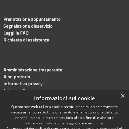
Prenotazione appuntamento
Segnalazione disservizio
Leggi le FAQ
Richiesta di assistenza
Amministrazione trasparente
Albo pretorio
Informativa privacy
Note legali
×
Dichiarazione di accessibilità
Informazioni sui cookie
Questo sito web utilizza cookie tecnici e assimilati strettamente
necessari al corretto funzionamento e alla navigazione del sito,
nonché un cookie tecnico analitico al solo fine di elaborare
informazioni statistiche, aggregate e anonime.
RSS
Copyright © 2026 • Comune di
Per maggiori dettagli, può consultare la cookie policy al seguente
link