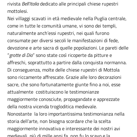
rivista
Bell’Italia
dedicato alle principali chiese rupestri
mottolesi.
Nei villaggi scavati in età medievale nella Puglia centrale,
come in tutte le comunità umane, vi sono dei templi,
naturalmente anch’essi rupestri, nei quali furono
consumate per diversi secoli le manifestazioni di fede,
devozione e arte sacra di quelle popolazioni. Le pareti delle
“
grotte di Dio
” sono state così ricoperte da pitture e
affreschi, soprattutto a partire dalla conquista normanna.
Di conseguenza, molte delle chiese rupestri di Mottola
sono riccamente affrescate. Grazie alle loro decorazioni
sacre, che sono fortunatamente giunte fino a noi, esse
attualmente costituiscono le testimonianze
maggiormente conosciute, propagandate e apprezzate
della nostra vicenda trogloditica medievale.
Nonostante la loro importantissima testimonianza nella
storia dell’arte, non bisogna scordare che la scelta
maggiormente innovativa e interessante dei nostri avi
medievali, più di mille anni fa, non fu lo scavo e la