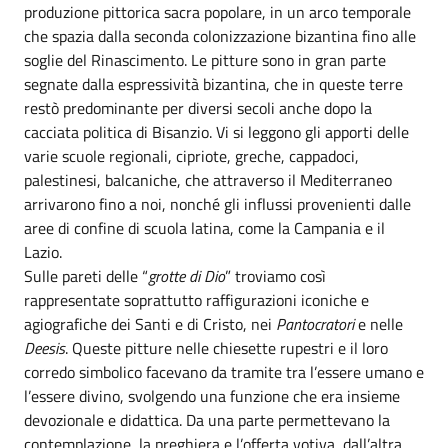
produzione pittorica sacra popolare, in un arco temporale
che spazia dalla seconda colonizzazione bizantina fino alle
soglie del Rinascimento. Le pitture sono in gran parte
segnate dalla espressività bizantina, che in queste terre
restò predominante per diversi secoli anche dopo la
cacciata politica di Bisanzio. Vi si leggono gli apporti delle
varie scuole regionali, cipriote, greche, cappadoci,
palestinesi, balcaniche, che attraverso il Mediterraneo
arrivarono fino a noi, nonché gli influssi provenienti dalle
aree di confine di scuola latina, come la Campania e il
Lazio.
Sulle pareti delle “
grotte di Dio
” troviamo così
rappresentate soprattutto raffigurazioni iconiche e
agiografiche dei Santi e di Cristo, nei
Pantocratori
e nelle
Deesis
. Queste pitture nelle chiesette rupestri e il loro
corredo simbolico facevano da tramite tra l’essere umano e
l’essere divino, svolgendo una funzione che era insieme
devozionale e didattica. Da una parte permettevano la
contemplazione, la preghiera e l’offerta votiva, dall’altra