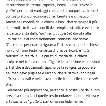
decorazione dei templi rupestri, bensì il voler “
vivere in
grotta
”, per i tanti vantaggi che questo comportava in quel
contesto storico, economico, ambientale e climatico.
Anche se i modelli delle chiese e basilichette ipogee il più
delle volte imitavano quelli dei templi costruiti, è evidente
la particolarità della “
architettura rupestre
”, dovuta alle
limitazioni e ai condizionamenti connessi allo scavo.
D'altronde, per quanto riguarda l’arte sacra, queste chiese
non ci offrono testimonianze di una particolare “
arte
rupestre
”. In realtà, sulle pareti di roccia delle chiese
scolpite nel tufo vennero effigiate le medesime espressioni
artistiche e devozionali, tipiche della religiosità popolare
nel medioevo pugliese e lucano, che si ritrovavano negli
affreschi murali e nelle tavole delle icone delle chiese
sub
divo
.
L’elemento più importante, pertanto, è costituito dalla loro
preziosa custodia di quelle testimonianze di architettura e
arte sacra. Le “
grotte di Dio
” ci hanno fedelmente