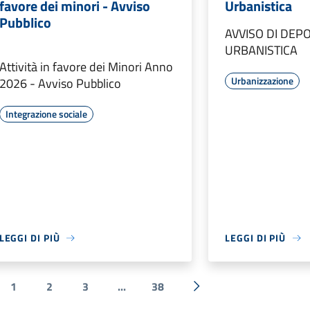
favore dei minori - Avviso
Urbanistica
Pubblico
AVVISO DI DEP
URBANISTICA
Attività in favore dei Minori Anno
Urbanizzazione
2026 - Avviso Pubblico
Integrazione sociale
LEGGI DI PIÙ
LEGGI DI PIÙ
1
2
3
...
38
a precedente
Successiva »