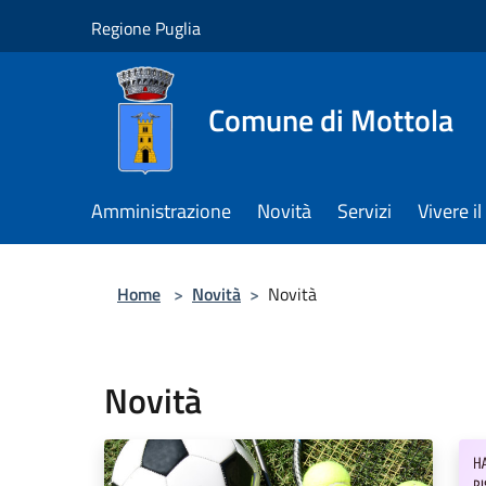
Salta al contenuto principale
Regione Puglia
Comune di Mottola
Amministrazione
Novità
Servizi
Vivere 
Home
>
Novità
>
Novità
Novità