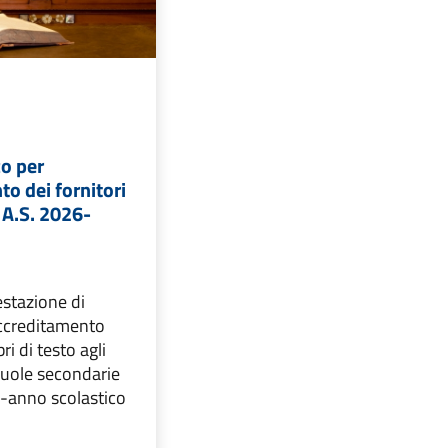
co per
to dei fornitori
o A.S. 2026-
estazione di
accreditamento
bri di testo agli
cuole secondarie
o-anno scolastico