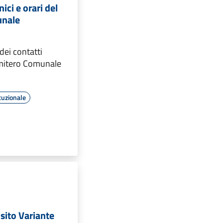
nici e orari del
unale
ei contatti
Cimitero Comunale
tuzionale
sito Variante