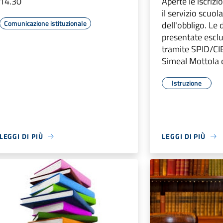
14.30
Aperte le iscrizio
il servizio scuol
Comunicazione istituzionale
dell'obbligo. L
presentate escl
tramite SPID/CIE
Simeal Mottola e
Istruzione
LEGGI DI PIÙ
LEGGI DI PIÙ