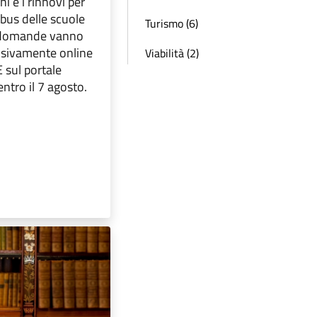
ni e i rinnovi per
abus delle scuole
Turismo (6)
e domande vanno
usivamente online
Viabilità (2)
 sul portale
ntro il 7 agosto.