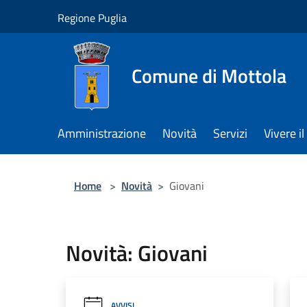
Salta al contenuto principale
Regione Puglia
Comune di Mottola
Amministrazione
Novità
Servizi
Vivere 
Home
>
Novità
>
Giovani
Novità: Giovani
AVVISI