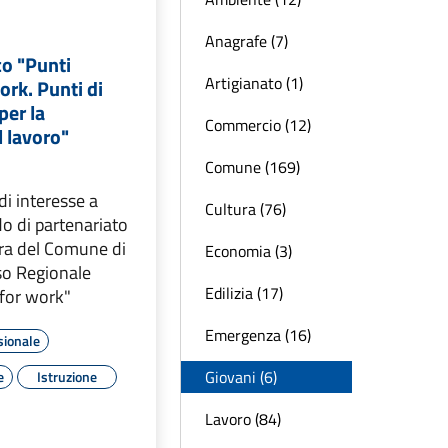
Anagrafe (7)
co "Punti
Artigianato (1)
ork. Punti di
per la
Commercio (12)
l lavoro"
Comune (169)
i interesse a
Cultura (76)
do di partenariato
ura del Comune di
Economia (3)
so Regionale
Edilizia (17)
 for work"
Emergenza (16)
sionale
Giovani (6)
e
Istruzione
Lavoro (84)