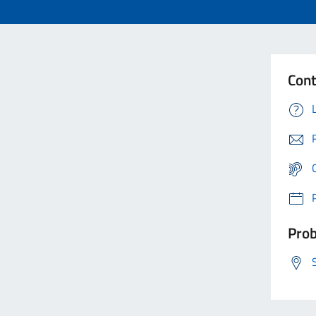
Cont
Prob