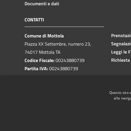
Documenti e dati
CONTATTI
Prenotaz
Comune di Mottola
Segnalazi
Piazza XX Settembre, numero 23,
Leggi le 
74017 Mottola TA
Richiesta
Codice Fiscale:
00243880739
Partita IVA:
00243880739
PEC:
protocollo@pec.comune.mottola.ta.it
Questo sito 
Centralino Unico:
099 8866925
alla navig