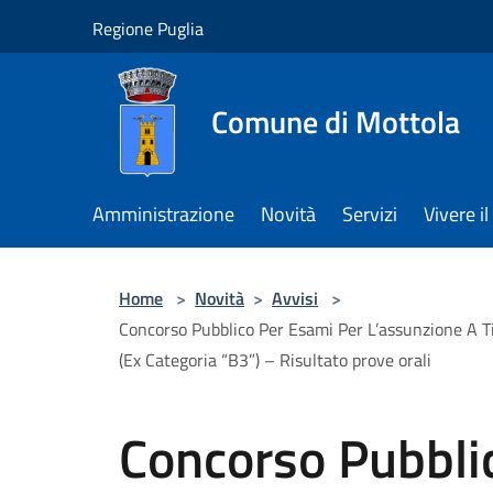
Salta al contenuto principale
Regione Puglia
Comune di Mottola
Amministrazione
Novità
Servizi
Vivere 
Home
>
Novità
>
Avvisi
>
Concorso Pubblico Per Esami Per L’assunzione A Ti
(Ex Categoria “B3”) – Risultato prove orali
Concorso Pubbli