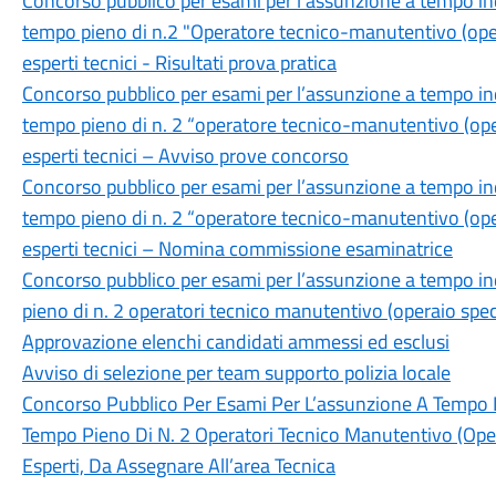
Concorso pubblico per esami per l'assunzione a tempo in
tempo pieno di n.2 "Operatore tecnico-manutentivo (opera
esperti tecnici - Risultati prova pratica
Concorso pubblico per esami per l’assunzione a tempo in
tempo pieno di n. 2 “operatore tecnico-manutentivo (opera
esperti tecnici – Avviso prove concorso
Concorso pubblico per esami per l’assunzione a tempo in
tempo pieno di n. 2 “operatore tecnico-manutentivo (opera
esperti tecnici – Nomina commissione esaminatrice
Concorso pubblico per esami per l’assunzione a tempo i
pieno di n. 2 operatori tecnico manutentivo (operaio speci
Approvazione elenchi candidati ammessi ed esclusi
Avviso di selezione per team supporto polizia locale
Concorso Pubblico Per Esami Per L’assunzione A Tempo 
Tempo Pieno Di N. 2 Operatori Tecnico Manutentivo (Opera
Esperti, Da Assegnare All’area Tecnica