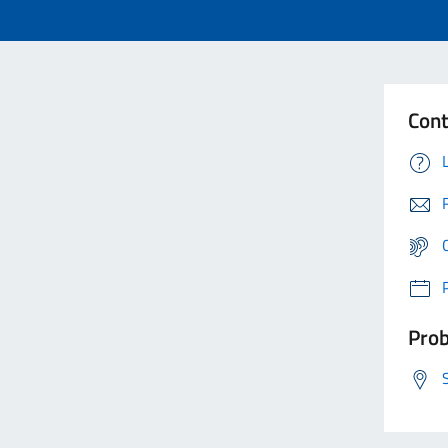
Cont
Prob