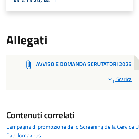
VAI ALLA PAGINA
Allegati
AVVISO E DOMANDA SCRUTATORI 2025
PDF
Scarica
Contenuti correlati
Campagna di promozione dello Screening della Cervice Ute
Papillomavirus.