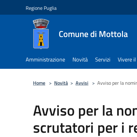
Salta al contenuto principale
Regione Puglia
Comune di Mottola
Amministrazione
Novità
Servizi
Vivere 
Home
>
Novità
>
Avvisi
>
Avviso per la nomin
Avviso per la no
scrutatori per i