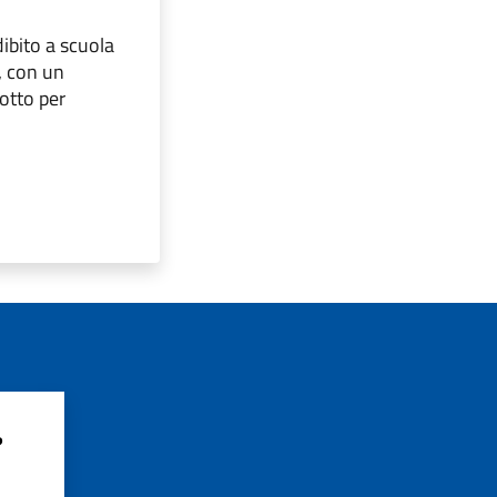
ibito a scuola
, con un
otto per
?