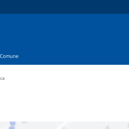
il Comune
eca