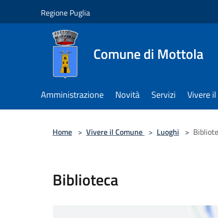
Salta al contenuto principale
Regione Puglia
Comune di Mottola
Amministrazione
Novità
Servizi
Vivere 
Home
>
Vivere il Comune
>
Luoghi
>
Bibliot
Biblioteca