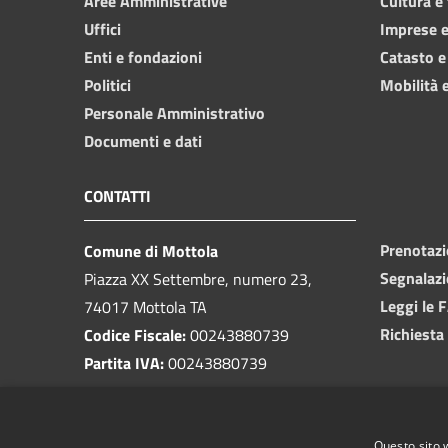
Aree Amministrative
Cultura e
Uffici
Imprese 
Enti e fondazioni
Catasto e
Politici
Mobilità e
Personale Amministrativo
Documenti e dati
CONTATTI
Prenotaz
Comune di Mottola
Segnalazi
Piazza XX Settembre, numero 23,
Leggi le 
74017 Mottola TA
Richiesta
Codice Fiscale:
00243880739
Partita IVA:
00243880739
PEC:
protocollo@pec.comune.mottola.ta.it
Questo sito 