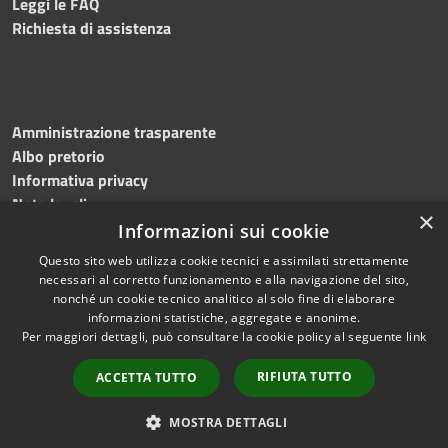
Leggi le FAQ
Richiesta di assistenza
Amministrazione trasparente
Albo pretorio
Informativa privacy
Note legali
×
Dichiarazione di accessibilità
Informazioni sui cookie
Questo sito web utilizza cookie tecnici e assimilati strettamente
necessari al corretto funzionamento e alla navigazione del sito,
nonché un cookie tecnico analitico al solo fine di elaborare
informazioni statistiche, aggregate e anonime.
RSS
Copyright © 2026 • Comune di
Per maggiori dettagli, può consultare la cookie policy al seguente
link
Accessibilità
Mottola • Powered by
Privacy
Municipium
Accesso
•
RIFIUTA TUTTO
ACCETTA TUTTO
Cookie
redazione
Mappa del sito
MOSTRA DETTAGLI