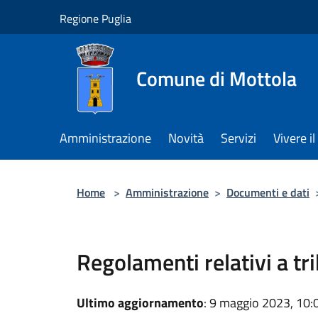
Salta al contenuto principale
Regione Puglia
Comune di Mottola
Amministrazione
Novità
Servizi
Vivere 
Home
>
Amministrazione
>
Documenti e dati
Regolamenti relativi a tri
Ultimo aggiornamento
: 9 maggio 2023, 10: