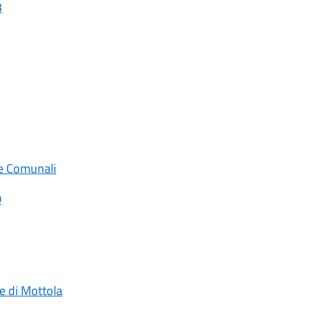
3
ie Comunali
0
 di Mottola