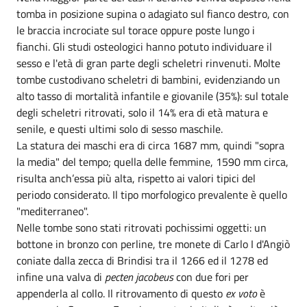
tomba in posizione supina o adagiato sul fianco destro, con
le braccia incrociate sul torace oppure poste lungo i
fianchi. Gli studi osteologici hanno potuto individuare il
sesso e l'età di gran parte degli scheletri rinvenuti. Molte
tombe custodivano scheletri di bambini, evidenziando un
alto tasso di mortalità infantile e giovanile (35%): sul totale
degli scheletri ritrovati, solo il 14% era di età matura e
senile, e questi ultimi solo di sesso maschile.
La statura dei maschi era di circa 1687 mm, quindi "sopra
la media" del tempo; quella delle femmine, 1590 mm circa,
risulta anch’essa più alta, rispetto ai valori tipici del
periodo considerato. Il tipo morfologico prevalente è quello
"mediterraneo".
Nelle tombe sono stati ritrovati pochissimi oggetti: un
bottone in bronzo con perline, tre monete di Carlo I d'Angiò
coniate dalla zecca di Brindisi tra il 1266 ed il 1278 ed
infine una valva di
pecten jacobeus
con due fori per
appenderla al collo. Il ritrovamento di questo
ex voto
è