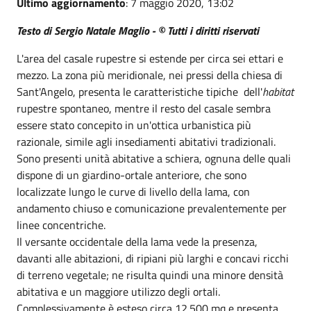
Ultimo aggiornamento
: 7 maggio 2020, 13:02
Testo di Sergio Natale Maglio - © Tutti i diritti riservati
L'area del casale rupestre si estende per circa sei ettari e
mezzo. La zona più meridionale, nei pressi della chiesa di
Sant'Angelo, presenta le caratteristiche tipiche dell'
habitat
rupestre spontaneo, mentre il resto del casale sembra
essere stato concepito in un'ottica urbanistica più
razionale, simile agli insediamenti abitativi tradizionali.
Sono presenti unità abitative a schiera, ognuna delle quali
dispone di un giardino-ortale anteriore, che sono
localizzate lungo le curve di livello della lama, con
andamento chiuso e comunicazione prevalentemente per
linee concentriche.
Il versante occidentale della lama vede la presenza,
davanti alle abitazioni, di ripiani più larghi e concavi ricchi
di terreno vegetale; ne risulta quindi una minore densità
abitativa e un maggiore utilizzo degli ortali.
Complessivamente è esteso circa 12.500 mq e presenta