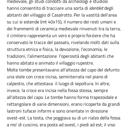
medievale, gli studi condotti da archeologi e studiosi
hanno consentito di tracciare una sorta di
identikit
degli
abitanti del villaggio di Casalrotto. Per la vastità dell'area
su cui si estende (mt 40x15), il numero dei resti umani e
dei frammenti di ceramica medievale rinvenuti tra la terra,
il cimitero rappresenta un vero e proprio forziere che ha
conservato le tracce del passato, rivelando molti dati sulla
struttura etnica e fisica, la devozione, l’economia, le
tradizioni, l’alimentazione l'operosità degli abitanti che
hanno abitato e animato il villaggio rupestre.
Molte tombe presentavano all'altezza del capo del defunto
una stele con croce incisa, seminterrata nel piano di
calpestio, che attestava il luogo di sepoltura. In altre,
invece, la croce era incisa nella fossa stessa, sempre
all'altezza del capo. Le tombe hanno forma trapezoidale e
rettangolare di varie dimensioni, erano ricoperte da grandi
lastroni tufacei informi e sono orientate in direzione
ovest-est. La testa, che poggiava su di un rialzo della fossa
a mo' di cuscino, era posta ad ovest, i piedi ad est; il viso