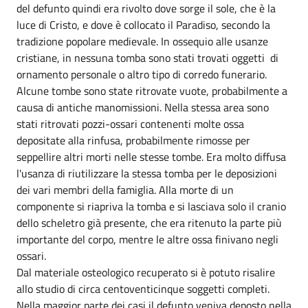
del defunto quindi era rivolto dove sorge il sole, che è la
luce di Cristo, e dove è collocato il Paradiso, secondo la
tradizione popolare medievale. In ossequio alle usanze
cristiane, in nessuna tomba sono stati trovati oggetti di
ornamento personale o altro tipo di corredo funerario.
Alcune tombe sono state ritrovate vuote, probabilmente a
causa di antiche manomissioni. Nella stessa area sono
stati ritrovati pozzi-ossari contenenti molte ossa
depositate alla rinfusa, probabilmente rimosse per
seppellire altri morti nelle stesse tombe. Era molto diffusa
l'usanza di riutilizzare la stessa tomba per le deposizioni
dei vari membri della famiglia. Alla morte di un
componente si riapriva la tomba e si lasciava solo il cranio
dello scheletro già presente, che era ritenuto la parte più
importante del corpo, mentre le altre ossa finivano negli
ossari.
Dal materiale osteologico recuperato si è potuto risalire
allo studio di circa centoventicinque soggetti completi.
Nella maggior parte dei casi il defunto veniva deposto nella