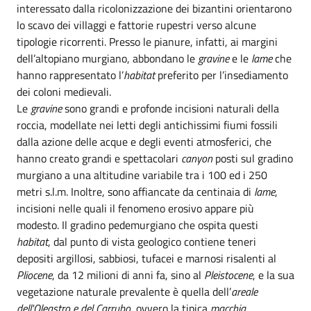
interessato dalla ricolonizzazione dei bizantini orientarono
lo scavo dei villaggi e fattorie rupestri verso alcune
tipologie ricorrenti. Presso le pianure, infatti, ai margini
dell’altopiano murgiano, abbondano le
gravine
e le
lame
che
hanno rappresentato l’
habitat
preferito per l’insediamento
dei coloni medievali.
Le
gravine
sono grandi e profonde incisioni naturali della
roccia, modellate nei letti degli antichissimi fiumi fossili
dalla azione delle acque e degli eventi atmosferici, che
hanno creato grandi e spettacolari
canyon
posti sul gradino
murgiano a una altitudine variabile tra i 100 ed i 250
metri s.l.m. Inoltre, sono affiancate da centinaia di
lame
,
incisioni nelle quali il fenomeno erosivo appare più
modesto. Il gradino pedemurgiano che ospita questi
habitat
, dal punto di vista geologico contiene teneri
depositi argillosi, sabbiosi, tufacei e marnosi risalenti al
Pliocene
, da 12 milioni di anni fa, sino al
Pleistocene
, e la sua
vegetazione naturale prevalente è quella dell’
areale
dell'Oleastro e del Carrubo
, ovvero la tipica
macchia