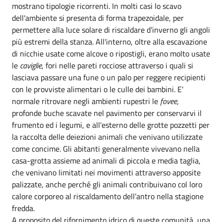
mostrano tipologie ricorrenti. In molti casi lo scavo
dell'ambiente si presenta di forma trapezoidale, per
permettere alla luce solare di riscaldare d’inverno gli angoli
più estremi della stanza. All'interno, oltre alla escavazione
di nicchie usate come alcove o ripostigli, erano molto usate
le
caviglie
, fori nelle pareti rocciose attraverso i quali si
lasciava passare una fune o un palo per reggere recipienti
con le provviste alimentari o le culle dei bambini. E'
normale ritrovare negli ambienti rupestri le
fovee
,
profonde buche scavate nel pavimento per conservarvi il
frumento ed i legumi, e all'esterno delle grotte pozzetti per
la raccolta delle deiezioni animali che venivano utilizzate
come concime. Gli abitanti generalmente vivevano nella
casa-grotta assieme ad animali di piccola e media taglia,
che venivano limitati nei movimenti attraverso apposite
palizzate, anche perché gli animali contribuivano col loro
calore corporeo al riscaldamento dell’antro nella stagione
fredda.
A proposito del rifornimento idrico di queste comunità, una