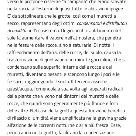
verso le profonde cisterne "a campana” che erano scavate
nella roccia all’esterno di quasi tutte le abitazioni ipogee.
E’ da sottolineare che le grotte, così come i muretti a
secco, rappresentano degli ottimi
condensatori e distributori
di umidità
nell'ecosistema. Di giorno il riscaldamento del
sole fa aumentare il vapore nell'atmosfera, che penetra
nelle fessure delle rocce, sino a saturarle. Di notte il
raffreddamento dell'aria, delle rocce, del suolo, causa la
trasformazione di quel vapore in minute goccioline, che si
condensano sulle superfici interne delle rocce e dei
muretti, diventano pesanti e scendono lungo i pori e le
fessure, raggiungendo il suolo. Il terreno assorbe
quest'acqua, fornendola a sua volta agli apparati radicali
delle piante che vivono nei dintorni dei muretti e delle
rocce, che quindi sono generalmente più floride e forti
delle altre. Nel caso della grotta questa funzione benefica
di rilascio di umidità viene amplificata nella gravina grazie
all'azione delle correnti notturne d'aria più fresca. Esse,
penetrando nella grotta, facilitano la condensazione