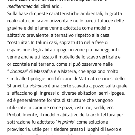
mediterranea
dei climi aridi.
Sulla base di queste caratteristiche ambientali, la grotta
realizzata con scavo orizzontale nelle pareti tufacee delle
gravine e delle lame venne adottata come modello
abitativo prevalente, alternativo rispetto alla casa
"costruita". In taluni casi, soprattutto nella fase di
espansione degli abitati ipogei in zone più pianeggianti,
venne anche utilizzato il modello dello scavo verticale e
orizzontale nel terreno, come si può osservare nelle
“
vicinanze
” di Massafra e a Matera, che appaiono molto
simili alle tipologie nordafricane di Matmata e cinesi dello
Shanxi. La
vicinanza
è una corte scavata a pozzo sulla quale
si affacciano gli ingressi di diverse abitazioni semi-ipogee,
ed è generalmente fornita di strutture che vengono
utilizzate in comune come pozzi, cisterne, sedili, ecc.
Probabilmente, il modello abitativo della architettura per
sottrazione fu adottato “
in primis
” come soluzione
provvisoria, utile per risiedere presso i luoghi di lavoro e