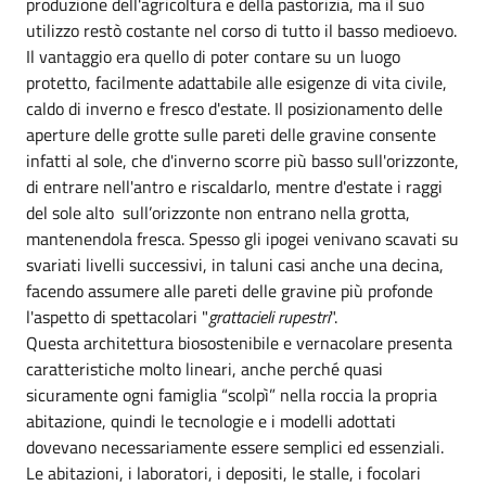
produzione dell'agricoltura e della pastorizia, ma il suo
utilizzo restò costante nel corso di tutto il basso medioevo.
Il vantaggio era quello di poter contare su un luogo
protetto, facilmente adattabile alle esigenze di vita civile,
caldo di inverno e fresco d'estate. Il posizionamento delle
aperture delle grotte sulle pareti delle gravine consente
infatti al sole, che d'inverno scorre più basso sull'orizzonte,
di entrare nell'antro e riscaldarlo, mentre d'estate i raggi
del sole alto sull’orizzonte non entrano nella grotta,
mantenendola fresca. Spesso gli ipogei venivano scavati su
svariati livelli successivi, in taluni casi anche una decina,
facendo assumere alle pareti delle gravine più profonde
l'aspetto di spettacolari "
grattacieli rupestri
".
Questa architettura biosostenibile e vernacolare presenta
caratteristiche molto lineari, anche perché quasi
sicuramente ogni famiglia “scolpì” nella roccia la propria
abitazione, quindi le tecnologie e i modelli adottati
dovevano necessariamente essere semplici ed essenziali.
Le abitazioni, i laboratori, i depositi, le stalle, i focolari