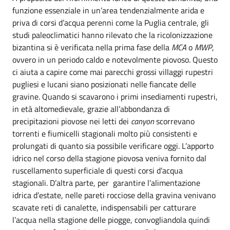
funzione essenziale in un’area tendenzialmente arida e
priva di corsi d’acqua perenni come la Puglia centrale, gli
studi paleoclimatici hanno rilevato che la ricolonizzazione
bizantina si è verificata nella prima fase della
MCA
o
MWP
,
ovvero in un periodo caldo e notevolmente piovoso. Questo
ci aiuta a capire come mai parecchi grossi villaggi rupestri
pugliesi e lucani siano posizionati nelle fiancate delle
gravine. Quando si scavarono i primi insediamenti rupestri,
in età altomedievale, grazie all’abbondanza di
precipitazioni piovose nei letti dei
canyon
scorrevano
torrenti e fiumicelli stagionali molto più consistenti e
prolungati di quanto sia possibile verificare oggi. L’apporto
idrico nel corso della stagione piovosa veniva fornito dal
ruscellamento superficiale di questi corsi d’acqua
stagionali. D’altra parte, per garantire l’alimentazione
idrica d’estate, nelle pareti rocciose della gravina venivano
scavate reti di canalette, indispensabili per catturare
l’acqua nella stagione delle piogge, convogliandola quindi