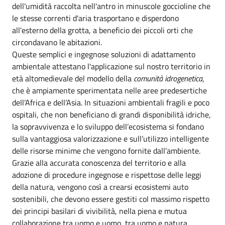
dell'umidità raccolta nell'antro in minuscole goccioline che
le stesse correnti d'aria trasportano e disperdono
all'esterno della grotta, a beneficio dei piccoli orti che
circondavano le abitazioni.
Queste semplici e ingegnose soluzioni di adattamento
ambientale attestano l'applicazione sul nostro territorio in
età altomedievale del modello della
comunità idrogenetica
,
che è ampiamente sperimentata nelle aree predesertiche
dell’Africa e dell’Asia. In situazioni ambientali fragili e poco
ospitali, che non beneficiano di grandi disponibilità idriche,
la sopravvivenza e lo sviluppo dell’ecosistema si fondano
sulla vantaggiosa valorizzazione e sull’utilizzo intelligente
delle risorse minime che vengono fornite dall’ambiente.
Grazie alla accurata conoscenza del territorio e alla
adozione di procedure ingegnose e rispettose delle leggi
della natura, vengono così a crearsi ecosistemi auto
sostenibili, che devono essere gestiti col massimo rispetto
dei principi basilari di vivibilità, nella piena e mutua
collaborazione tra uomo e uomo, tra uomo e natura.