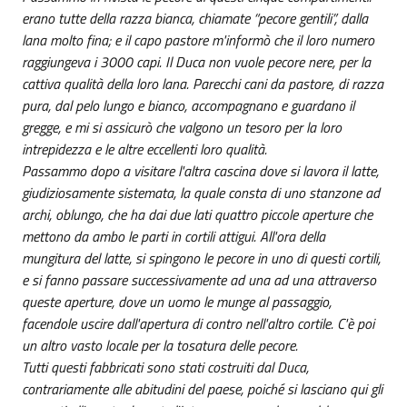
erano tutte della razza bianca, chiamate “pecore gentili”, dalla
lana molto fina; e il capo pastore m'informò che il loro numero
raggiungeva i 3000 capi. Il Duca non vuole pecore nere, per la
cattiva qualità della loro lana. Parecchi cani da pastore, di razza
pura, dal pelo lungo e bianco, accompagnano e guardano il
gregge, e mi si assicurò che valgono un tesoro per la loro
intrepidezza e le altre eccellenti loro qualità.
Passammo dopo a visitare l'altra cascina dove si lavora il latte,
giudiziosamente sistemata, la quale consta di uno stanzone ad
archi, oblungo, che ha dai due lati quattro piccole aperture che
mettono da ambo le parti in cortili attigui. All'ora della
mungitura del latte, si spingono le pecore in uno di questi cortili,
e si fanno passare successivamente ad una ad una attraverso
queste aperture, dove un uomo le munge al passaggio,
facendole uscire dall'apertura di contro nell'altro cortile. C'è poi
un altro vasto locale per la tosatura delle pecore.
Tutti questi fabbricati sono stati costruiti dal Duca,
contrariamente alle abitudini del paese, poiché si lasciano qui gli