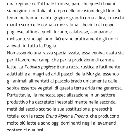
una regione dell’attuale Crimea, pare che questi bovini
siano giunti in Italia al tempo delle invasioni degli Unni; le
femmine hanno manto grigio e grandi corna a lira, i maschi
manto scuro e le corna a mezzaluna. I bovini del ceppo
pugliese, affine a quelli lucano, calabrese, campano e
molisano, sino agli anni '40 erano praticamente gli unici
allevati in tutta la Puglia.
Non essendo una razza specializzata, essa veniva usata sia
per il lavoro nei campi che per la produzione di carne e
latte. La
Podolica pugliese
è una razza rustica e facilmente
adattabile ai magri ed aridi pascoli della Murgia, essendo
gli animali alimentati al pascolo brado unicamente dalle
sapide essenze vegetali di questa terra arida ma generosa.
Purtuttavia, la mancata specializzazione in un settore
produttivo ha decretato inesorabilmente nella seconda
metà del secolo scorso la sua sostituzione, pressoché
totale, con le razze
Bruna Alpina
e
Frisona
, che producono
molto più latte e sono oggi dominanti negli allevamenti
zootecnici pugliesi.