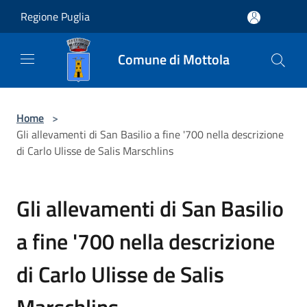
Salta al contenuto principale
Regione Puglia
Comune di Mottola
Home
>
Gli allevamenti di San Basilio a fine '700 nella descrizione
di Carlo Ulisse de Salis Marschlins
Gli allevamenti di San Basilio
a fine '700 nella descrizione
di Carlo Ulisse de Salis
Marschlins