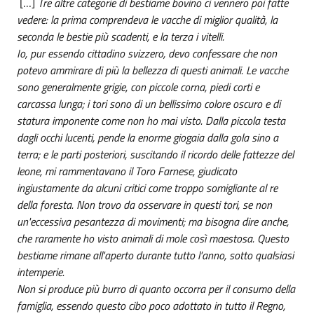
[…]
Tre altre categorie di bestiame bovino ci vennero poi fatte
vedere: la prima comprendeva le vacche di miglior qualità, la
seconda le bestie più scadenti, e la terza i vitelli.
Io, pur essendo cittadino svizzero, devo confessare che non
potevo ammirare di più la bellezza di questi animali. Le vacche
sono generalmente grigie, con piccole corna, piedi corti e
carcassa lunga; i tori sono di un bellissimo colore oscuro e di
statura imponente come non ho mai visto. Dalla piccola testa
dagli occhi lucenti, pende la enorme giogaia dalla gola sino a
terra; e le parti posteriori, suscitando il ricordo delle fattezze del
leone, mi rammentavano il Toro Farnese, giudicato
ingiustamente da alcuni critici come troppo somigliante al re
della foresta. Non trovo da osservare in questi tori, se non
un'eccessiva pesantezza di movimenti; ma bisogna dire anche,
che raramente ho visto animali di mole così maestosa. Questo
bestiame rimane all'aperto durante tutto l'anno, sotto qualsiasi
intemperie.
Non si produce più burro di quanto occorra per il consumo della
famiglia, essendo questo cibo poco adottato in tutto il Regno,