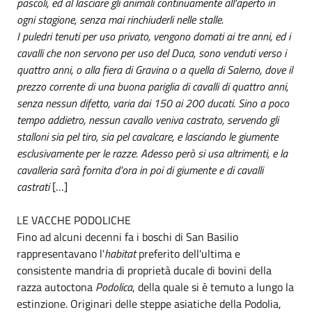
pascoli, ed al lasciare gli animali continuamente all'aperto in
ogni stagione, senza mai rinchiuderli nelle stalle.
I puledri tenuti per uso privato, vengono domati ai tre anni, ed i
cavalli che non servono per uso del Duca, sono venduti verso i
quattro anni, o alla fiera di Gravina o a quella di Salerno, dove il
prezzo corrente di una buona pariglia di cavalli di quattro anni,
senza nessun difetto, varia dai 150 ai 200 ducati. Sino a poco
tempo addietro, nessun cavallo veniva castrato, servendo gli
stalloni sia pel tiro, sia pel cavalcare, e lasciando le giumente
esclusivamente per le razze. Adesso però si usa altrimenti, e la
cavalleria sarà fornita d'ora in poi di giumente e di cavalli
castrati
[…]
LE VACCHE PODOLICHE
Fino ad alcuni decenni fa i boschi di San Basilio
rappresentavano l'
habitat
preferito dell'ultima e
consistente mandria di proprietà ducale di bovini della
razza autoctona
Podolica
, della quale si è temuto a lungo la
estinzione. Originari delle steppe asiatiche della Podolia,