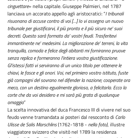
cinguettare
» nella capitale. Giuseppe Palmieri, nel 1787
lanciava un accorato appello agli aristocratici: “
I tribunali
risuonano di accuse contro di voi […] Io vi assegno un nuovo
tribunale per giustificarvi, il più pronto e il più sicuro ne' suoi
decreti. Questo sarà formato da' vostri feudi. Trasferitevi
immantinente ne' medesimi. La migliorazione de' terreni, la vita
tranquilla, comoda e felice degli abitanti mi forniranno pruove
senza replica e formeranno l'intiera vostra giustificazione.
Gl'istessi fatti vi serviranno di un unico titolo per ottenere le
chiavi, le fasce e gli onori. Voi, nel primiero vostro istituto, fuste
già compagni del sovrano nel difender la nazione; cooperate ora
meco, con un destino egualmente glorioso, a felicitarla. Ecco la
corte che da voi desidero e mi sarà più grata di qualunque
omaggio
”
La scelta innovativa del duca Francesco III di vivere nel suo
feudo venne tramandata ai posteri dal resoconto di
Carlo
Ulisse de Salis Marschlins
(1762-1818 -
nella foto)
, illustre
viaggiatore svizzero che visitò nel 1789 la residenza