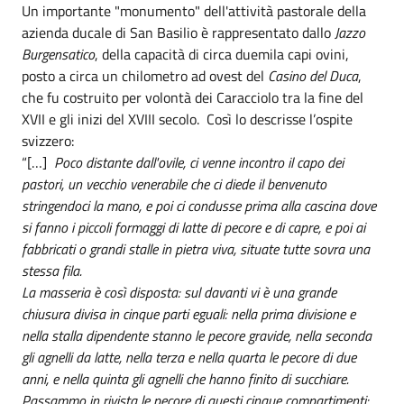
Un importante "monumento" dell'attività pastorale della
azienda ducale di San Basilio è rappresentato dallo
Jazzo
Burgensatico
, della capacità di circa duemila capi ovini,
posto a circa un chilometro ad ovest del
Casino del Duca
,
che fu costruito per volontà dei Caracciolo tra la fine del
XVII e gli inizi del XVIII secolo. Così lo descrisse l’ospite
svizzero:
“[…]
Poco distante dall'ovile, ci venne incontro il capo dei
pastori, un vecchio venerabile che ci diede il benvenuto
stringendoci la mano, e poi ci condusse prima alla cascina dove
si fanno i piccoli formaggi di latte di pecore e di capre, e poi ai
fabbricati o grandi stalle in pietra viva, situate tutte sovra una
stessa fila.
La masseria è così disposta: sul davanti vi è una grande
chiusura divisa in cinque parti eguali: nella prima divisione e
nella stalla dipendente stanno le pecore gravide, nella seconda
gli agnelli da latte, nella terza e nella quarta le pecore di due
anni, e nella quinta gli agnelli che hanno finito di succhiare.
Passammo in rivista le pecore di questi cinque compartimenti: