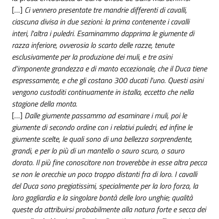
[…]
Ci vennero presentate tre mandrie differenti di cavalli,
ciascuna divisa in due sezioni: la prima contenente i cavalli
interi, l'altra i puledri. Esaminammo dapprima le giumente di
razza inferiore, ovverosia lo scarto delle razze, tenute
esclusivamente per la produzione dei muli, e tre asini
d'imponente grandezza e di manto eccezionale, che il Duca tiene
espressamente, e che gli costano 300 ducati l'uno. Questi asini
vengono custoditi continuamente in istalla, eccetto che nella
stagione della monta.
[…]
Dalle giumente passammo ad esaminare i muli, poi le
giumente di secondo ordine con i relativi puledri, ed infine le
giumente scelte, le quali sono di una bellezza sorprendente,
grandi, e per lo più di un mantello o sauro scuro, o sauro
dorato. Il più fine conoscitore non troverebbe in esse altra pecca
se non le orecchie un poco troppo distanti fra di loro. I cavalli
del Duca sono pregiatissimi, specialmente per la loro forza, la
loro gagliardia e la singolare bontà delle loro unghie; qualità
queste da attribuirsi probabilmente alla natura forte e secca dei