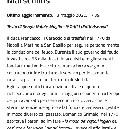
Ultimo aggiornamento
: 13 maggio 2020, 17:39
Testo di Sergio Natale Maglio - © Tutti i diritti riservati
Il duca Francesco III Caracciolo si trasferì nel 1770 da
Napoli a Martina e San Basilio per seguire personalmente
la conduzione del feudo. Durante il suo governo del feudo
investì circa 55 mila ducati in acquisti e miglioramenti
fondiari, mettendo a coltura nuove terre vergini e
costruendo infrastrutture di servizio per le comunità
rurali, soprattutto nel territorio di Mottola.
Egli rappresentò l’incarnazione ideale di quanto
richiedevano n quegli anni i maggiori esponenti partenopei
del più avanzato pensiero economico, ovvero che le
sterminate aziende agricole latifondiste venissero gestite
in modo diverso dal passato. Domenico Grimaldi nel 1770
esortava i baroni ad imitare «
la moda de’ signori inglesi nel
coltivare e far valere i propri terreni
», invece di affollarsi «
a