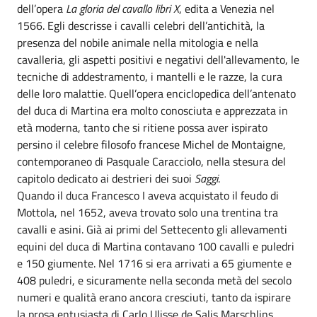
dell’opera
La gloria del cavallo libri X
, edita a Venezia nel
1566. Egli descrisse i cavalli celebri dell’antichità, la
presenza del nobile animale nella mitologia e nella
cavalleria, gli aspetti positivi e negativi dell'allevamento, le
tecniche di addestramento, i mantelli e le razze, la cura
delle loro malattie. Quell’opera enciclopedica dell’antenato
del duca di Martina era molto conosciuta e apprezzata in
età moderna, tanto che si ritiene possa aver ispirato
persino il celebre filosofo francese Michel de Montaigne,
contemporaneo di Pasquale Caracciolo, nella stesura del
capitolo dedicato ai destrieri dei suoi
Saggi
.
Quando il duca Francesco I aveva acquistato il feudo di
Mottola, nel 1652, aveva trovato solo una trentina tra
cavalli e asini. Già ai primi del Settecento gli allevamenti
equini del duca di Martina contavano 100 cavalli e puledri
e 150 giumente. Nel 1716 si era arrivati a 65 giumente e
408 puledri, e sicuramente nella seconda metà del secolo
numeri e qualità erano ancora cresciuti, tanto da ispirare
la prosa entusiasta di Carlo Ulisse de Salis Marschlins.