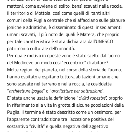
mattoni, come avviene di solito, bensì scavati nella roccia.
Il territorio di Mottola, così come quelli di tanti altri
comuni della Puglia centrale che si affacciano sulle pianure
joniche e adriatiche, è disseminato di questi insediamenti
umani scavati, il più noto dei quali è Matera, che proprio
per tale caratteristica è stata dichiarata dall’UNESCO
patrimonio culturale dell’umanità.
Per quale motivo in queste zone è stato scelto dall’uomo
del Medioevo un modo così “eccentrico” di abitare?
Molte regioni del pianeta, nel corso della storia dell’uomo,
hanno ospitato e ospitano tuttora abitazioni umane che
sono scavate nel terreno e nella roccia, le cosiddette
“
architetture ipogee
” o “
architetture per sottrazione
”.
E’ stata anche usata la definizione “
civiltà rupestre
”, proprio
in riferimento alla vita in grotta di alcune popolazioni della
Puglia. Il termine è stato descritto come un ossimoro, per
l’apparente contraddizione tra l’accezione positiva del
sostantivo “civiltà” e quella negativa dell’aggettivo