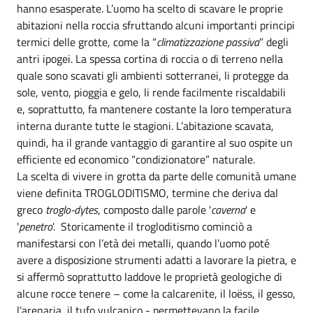
hanno esasperate. L’uomo ha scelto di scavare le proprie
abitazioni nella roccia sfruttando alcuni importanti principi
termici delle grotte, come la “
climatizzazione passiva
” degli
antri ipogei. La spessa cortina di roccia o di terreno nella
quale sono scavati gli ambienti sotterranei, li protegge da
sole, vento, pioggia e gelo, li rende facilmente riscaldabili
e, soprattutto, fa mantenere costante la loro temperatura
interna durante tutte le stagioni. L’abitazione scavata,
quindi, ha il grande vantaggio di garantire al suo ospite un
efficiente ed economico “condizionatore” naturale.
La scelta di vivere in grotta da parte delle comunità umane
viene definita TROGLODITISMO, termine che deriva dal
greco
troglo-dytes
, composto dalle parole '
caverna
' e
'
penetro
'. Storicamente il trogloditismo cominciò a
manifestarsi con l’età dei metalli, quando l’uomo poté
avere a disposizione strumenti adatti a lavorare la pietra, e
si affermò soprattutto laddove le proprietà geologiche di
alcune rocce tenere – come la calcarenite, il loëss, il gesso,
l’arenaria, il tufo vulcanico - permettevano la facile