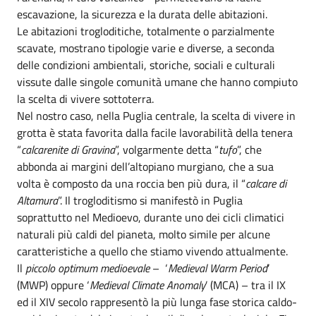
escavazione, la sicurezza e la durata delle abitazioni.
Le abitazioni trogloditiche, totalmente o parzialmente
scavate, mostrano tipologie varie e diverse, a seconda
delle condizioni ambientali, storiche, sociali e culturali
vissute dalle singole comunità umane che hanno compiuto
la scelta di vivere sottoterra.
Nel nostro caso, nella Puglia centrale, la scelta di vivere in
grotta è stata favorita dalla facile lavorabilità della tenera
“
calcarenite di Gravina
”, volgarmente detta “
tufo
”, che
abbonda ai margini dell’altopiano murgiano, che a sua
volta è composto da una roccia ben più dura, il “
calcare di
Altamura
”. Il trogloditismo si manifestò in Puglia
soprattutto nel Medioevo, durante uno dei cicli climatici
naturali più caldi del pianeta, molto simile per alcune
caratteristiche a quello che stiamo vivendo attualmente.
Il
piccolo optimum medioevale
– ‘
Medieval Warm Period
’
(MWP) oppure ‘
Medieval Climate Anomaly
’ (MCA) – tra il IX
ed il XIV secolo rappresentò la più lunga fase storica caldo-