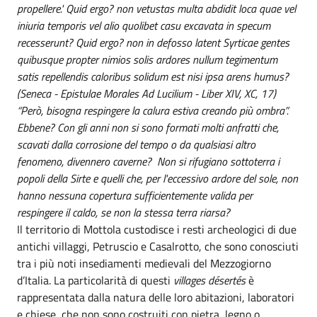
propellere.' Quid ergo? non vetustas multa abdidit loca quae vel
iniuria temporis vel alio quolibet casu excavata in specum
recesserunt? Quid ergo? non in defosso latent Syrticae gentes
quibusque propter nimios solis ardores nullum tegimentum
satis repellendis caloribus solidum est nisi ipsa arens humus?
(Seneca - Epistulae Morales Ad Lucilium - Liber XIV, XC, 17)
“Però, bisogna respingere la calura estiva creando più ombra”.
Ebbene? Con gli anni non si sono formati molti anfratti che,
scavati dalla corrosione del tempo o da qualsiasi altro
fenomeno, divennero caverne? Non si rifugiano sottoterra i
popoli della Sirte e quelli che, per l'eccessivo ardore del sole, non
hanno nessuna copertura sufficientemente valida per
respingere il caldo, se non la stessa terra riarsa?
Il territorio di Mottola custodisce i resti archeologici di due
antichi villaggi, Petruscio e Casalrotto, che sono conosciuti
tra i più noti insediamenti medievali del Mezzogiorno
d’Italia. La particolarità di questi
villages désertés
è
rappresentata dalla natura delle loro abitazioni, laboratori
e chiese, che non sono costruiti con pietra, legno o