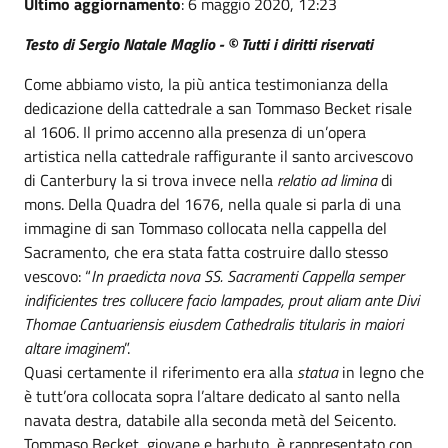
Ultimo aggiornamento
: 6 maggio 2020, 12:23
Testo di Sergio Natale Maglio - © Tutti i diritti riservati
Come abbiamo visto, la più antica testimonianza della
dedicazione della cattedrale a san Tommaso Becket risale
al 1606. Il primo accenno alla presenza di un’opera
artistica nella cattedrale raffigurante il santo arcivescovo
di Canterbury la si trova invece nella
relatio ad limina
di
mons. Della Quadra del 1676, nella quale si parla di una
immagine di san Tommaso collocata nella cappella del
Sacramento, che era stata fatta costruire dallo stesso
vescovo: “
In praedicta nova SS. Sacramenti Cappella semper
indificientes tres collucere facio lampades, prout aliam ante Divi
Thomae Cantuariensis eiusdem Cathedralis titularis in maiori
altare imaginem
”.
Quasi certamente il riferimento era alla
statua
in legno che
è tutt’ora collocata sopra l’altare dedicato al santo nella
navata destra, databile alla seconda metà del Seicento.
Tommaso Becket, giovane e barbuto, è rappresentato con