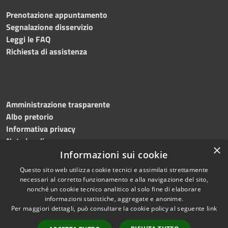
Prenotazione appuntamento
Segnalazione disservizio
Leggi le FAQ
Richiesta di assistenza
Amministrazione trasparente
Albo pretorio
Informativa privacy
Note legali
×
Dichiarazione di accessibilità
Informazioni sui cookie
Questo sito web utilizza cookie tecnici e assimilati strettamente
necessari al corretto funzionamento e alla navigazione del sito,
nonché un cookie tecnico analitico al solo fine di elaborare
informazioni statistiche, aggregate e anonime.
RSS
Copyright © 2026 • Comune di
Per maggiori dettagli, può consultare la cookie policy al seguente
link
Accessibilità
Mottola • Powered by
Privacy
Municipium
Accesso
•