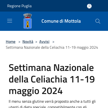
Salta al contenuto principale
Regione Puglia
Comune di Mottola
Home
>
Novità
>
Avvisi
>
Settimana Nazionale della Celiachia 11-19 maggio 2024
Settimana Nazionale
della Celiachia 11-19
maggio 2024
Il menu senza glutine verrà proposto anche a tutti gli
utenti di dieta speciale, compatibilmente con gli