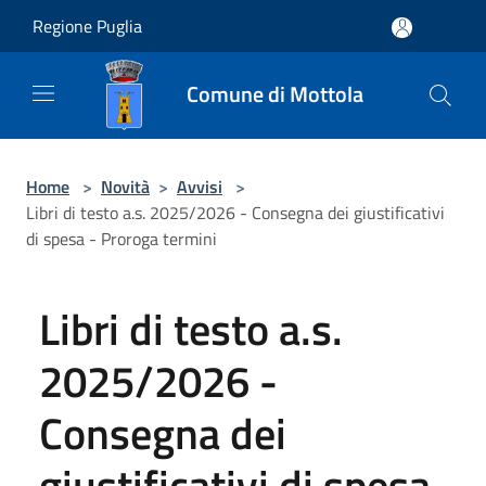
Salta al contenuto principale
Regione Puglia
Comune di Mottola
Home
>
Novità
>
Avvisi
>
Libri di testo a.s. 2025/2026 - Consegna dei giustificativi
di spesa - Proroga termini
Libri di testo a.s.
2025/2026 -
Consegna dei
giustificativi di spesa