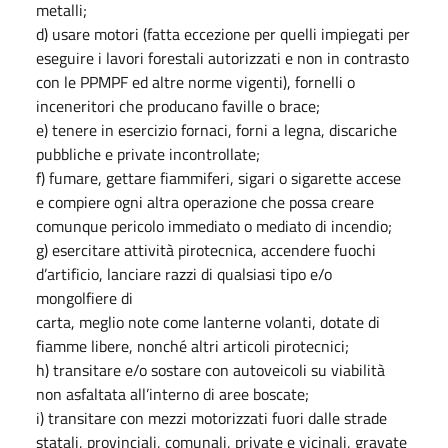
metalli;
d) usare motori (fatta eccezione per quelli impiegati per
eseguire i lavori forestali autorizzati e non in contrasto
con le PPMPF ed altre norme vigenti), fornelli o
inceneritori che producano faville o brace;
e) tenere in esercizio fornaci, forni a legna, discariche
pubbliche e private incontrollate;
f) fumare, gettare fiammiferi, sigari o sigarette accese
e compiere ogni altra operazione che possa creare
comunque pericolo immediato o mediato di incendio;
g) esercitare attività pirotecnica, accendere fuochi
d’artificio, lanciare razzi di qualsiasi tipo e/o
mongolfiere di
carta, meglio note come lanterne volanti, dotate di
fiamme libere, nonché altri articoli pirotecnici;
h) transitare e/o sostare con autoveicoli su viabilità
non asfaltata all’interno di aree boscate;
i) transitare con mezzi motorizzati fuori dalle strade
statali, provinciali, comunali, private e vicinali, gravate