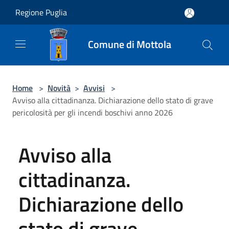
Salta al contenuto principale
Regione Puglia
Comune di Mottola
Home
>
Novità
>
Avvisi
>
Avviso alla cittadinanza. Dichiarazione dello stato di grave
pericolosità per gli incendi boschivi anno 2026
Avviso alla
cittadinanza.
Dichiarazione dello
stato di grave