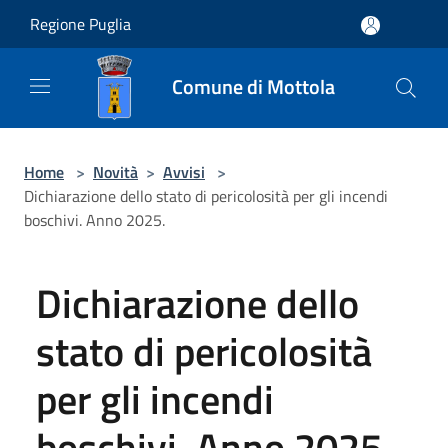
Salta al contenuto principale
Regione Puglia
Comune di Mottola
Home
>
Novità
>
Avvisi
>
Dichiarazione dello stato di pericolosità per gli incendi
boschivi. Anno 2025.
Dichiarazione dello
stato di pericolosità
per gli incendi
boschivi. Anno 2025.