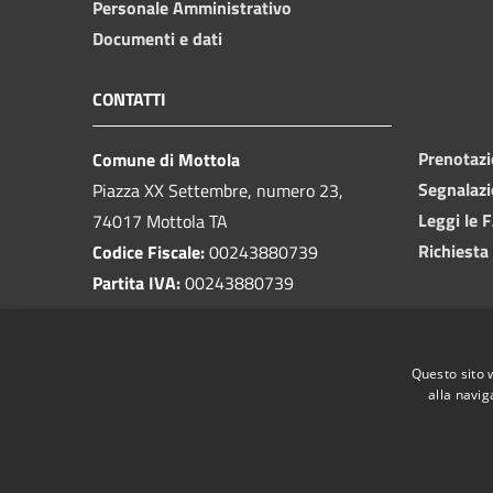
Personale Amministrativo
Documenti e dati
CONTATTI
Prenotaz
Comune di Mottola
Segnalazi
Piazza XX Settembre, numero 23,
Leggi le 
74017 Mottola TA
Richiesta
Codice Fiscale:
00243880739
Partita IVA:
00243880739
PEC:
protocollo@pec.comune.mottola.ta.it
Questo sito 
Centralino Unico:
099 8866925
alla navig