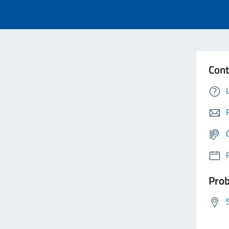
Cont
Prob