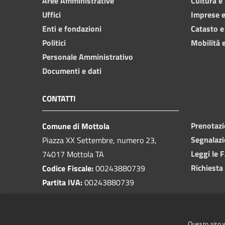
Aree Amministrative
Cultura e
Uffici
Imprese 
Enti e fondazioni
Catasto e
Politici
Mobilità e
Personale Amministrativo
Documenti e dati
CONTATTI
Prenotaz
Comune di Mottola
Segnalazi
Piazza XX Settembre, numero 23,
Leggi le 
74017 Mottola TA
Richiesta
Codice Fiscale:
00243880739
Partita IVA:
00243880739
PEC:
protocollo@pec.comune.mottola.ta.it
Questo sito 