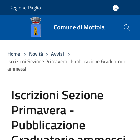
Salta al contenuto principale
Regione Puglia
Comune di Mottola
Home
>
Novità
>
Avvisi
>
Iscrizioni Sezione Primavera -Pubblicazione Graduatorie
ammessi
Iscrizioni Sezione
Primavera -
Pubblicazione
Graduatorie ammessi