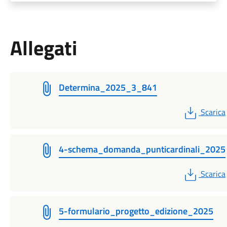
Allegati
Determina_2025_3_841
PDF
Scarica
4-schema_domanda_punticardinali_2025
PDF
Scarica
5-formulario_progetto_edizione_2025