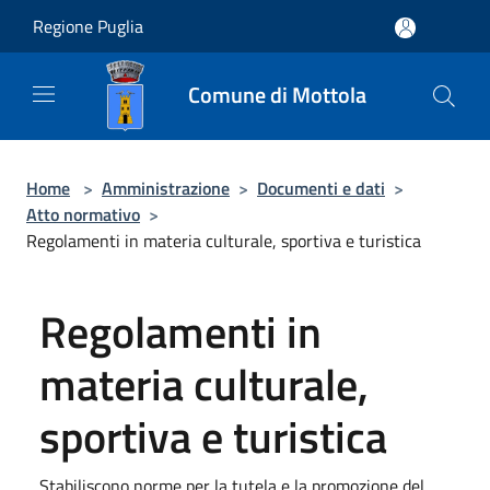
Salta al contenuto principale
Regione Puglia
Comune di Mottola
Home
>
Amministrazione
>
Documenti e dati
>
Atto normativo
>
Regolamenti in materia culturale, sportiva e turistica
Regolamenti in
materia culturale,
sportiva e turistica
Stabiliscono norme per la tutela e la promozione del