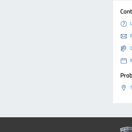
Cont
Prob