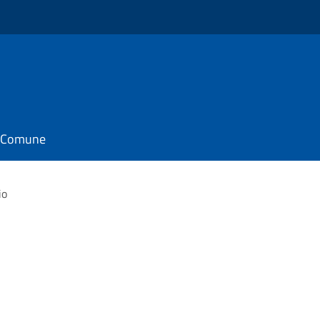
il Comune
io