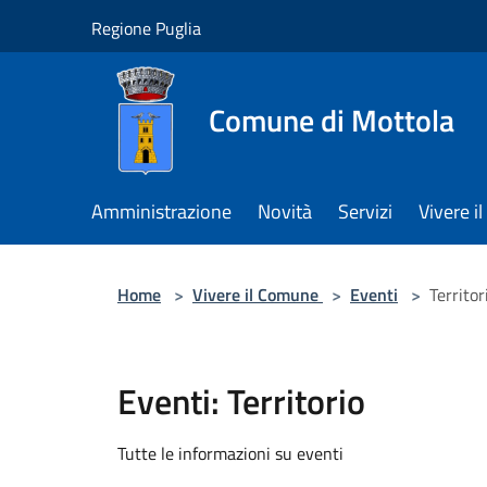
Salta al contenuto principale
Regione Puglia
Comune di Mottola
Amministrazione
Novità
Servizi
Vivere 
Home
>
Vivere il Comune
>
Eventi
>
Territor
Eventi: Territorio
Tutte le informazioni su eventi