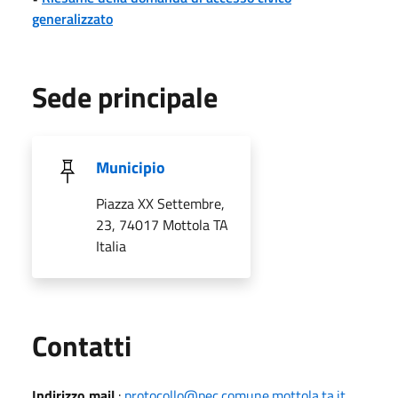
generalizzato
Sede principale
Municipio
Piazza XX Settembre,
23, 74017 Mottola TA
Italia
Utili
Contatti
Indirizzo mail
:
protocollo@pec.comune.mottola.ta.it