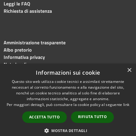
Leggi le FAQ
Richiesta di assistenza
Amministrazione trasparente
Albo pretorio
Informativa privacy
Note legali
×
Dichiarazione di accessibilità
Informazioni sui cookie
Questo sito web utilizza cookie tecnici e assimilati strettamente
necessari al corretto funzionamento e alla navigazione del sito,
nonché un cookie tecnico analitico al solo fine di elaborare
informazioni statistiche, aggregate e anonime.
RSS
Copyright © 2026 • Comune di
Per maggiori dettagli, può consultare la cookie policy al seguente
link
Accessibilità
Mottola • Powered by
Privacy
Municipium
Accesso
•
RIFIUTA TUTTO
ACCETTA TUTTO
Cookie
redazione
Mappa del sito
MOSTRA DETTAGLI