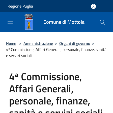
Salta al contenuto principale
Regione Puglia
Comune di Mottola
Home
>
Amministrazione
>
Organi di governo
>
4ª Commissione, Affari Generali, personale, finanze, sanità
e servizi sociali
4ª Commissione,
Affari Generali,
personale, finanze,
sanità e servizi sociali