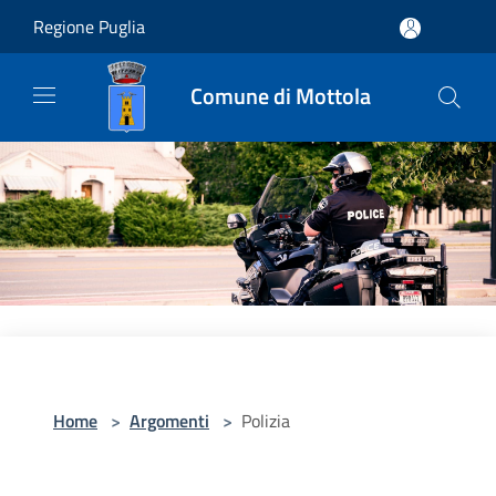
Salta al contenuto principale
Regione Puglia
Comune di Mottola
Home
>
Argomenti
>
Polizia