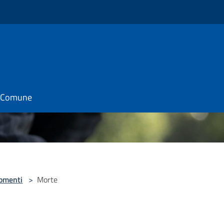
il Comune
omenti
>
Morte