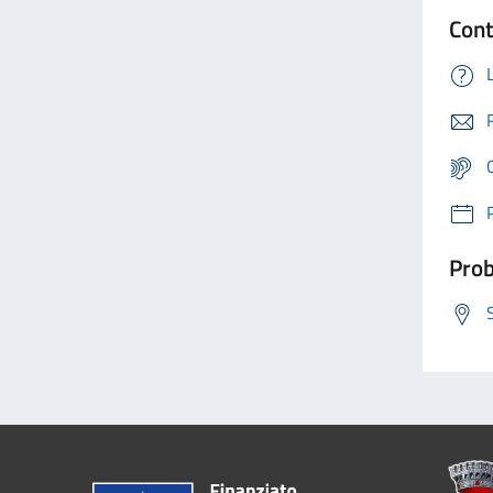
Cont
Prob