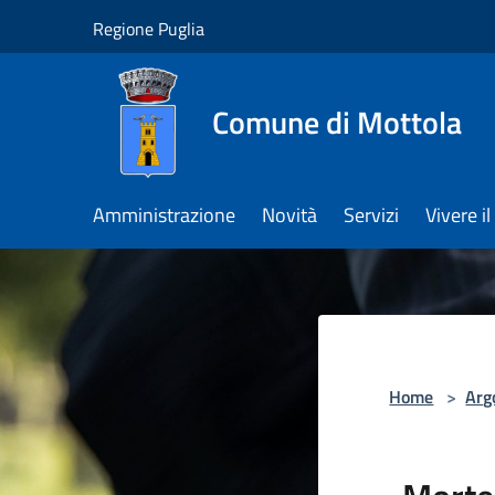
Salta al contenuto principale
Regione Puglia
Comune di Mottola
Amministrazione
Novità
Servizi
Vivere 
Home
>
Arg