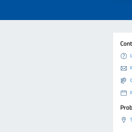
Cont
Prob