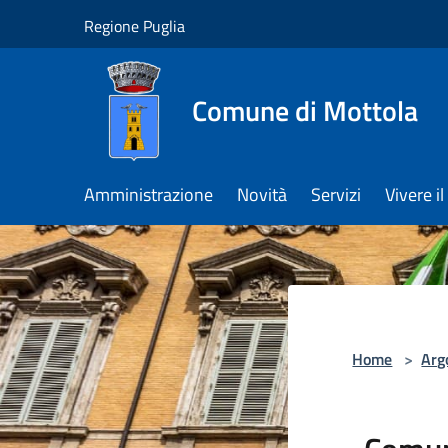
Salta al contenuto principale
Regione Puglia
Comune di Mottola
Amministrazione
Novità
Servizi
Vivere 
Home
>
Arg