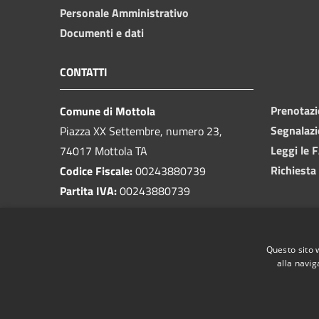
Personale Amministrativo
Documenti e dati
CONTATTI
Prenotaz
Comune di Mottola
Segnalazi
Piazza XX Settembre, numero 23,
Leggi le 
74017 Mottola TA
Richiesta
Codice Fiscale:
00243880739
Partita IVA:
00243880739
PEC:
protocollo@pec.comune.mottola.ta.it
Questo sito 
Centralino Unico:
099 8866925
alla navig