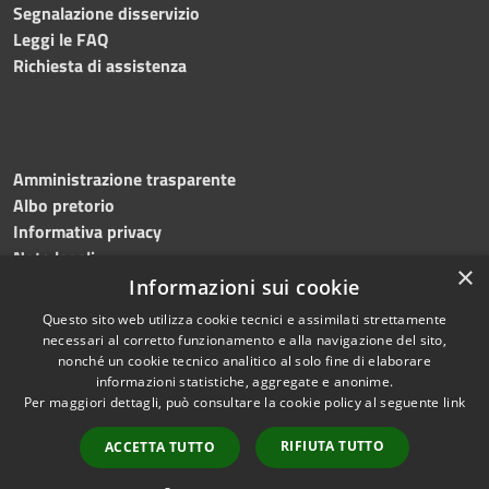
Segnalazione disservizio
Leggi le FAQ
Richiesta di assistenza
Amministrazione trasparente
Albo pretorio
Informativa privacy
Note legali
×
Dichiarazione di accessibilità
Informazioni sui cookie
Questo sito web utilizza cookie tecnici e assimilati strettamente
necessari al corretto funzionamento e alla navigazione del sito,
nonché un cookie tecnico analitico al solo fine di elaborare
informazioni statistiche, aggregate e anonime.
RSS
Copyright © 2026 • Comune di
Per maggiori dettagli, può consultare la cookie policy al seguente
link
Accessibilità
Mottola • Powered by
Privacy
Municipium
Accesso
•
RIFIUTA TUTTO
ACCETTA TUTTO
Cookie
redazione