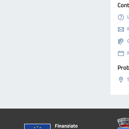
Cont
Prob