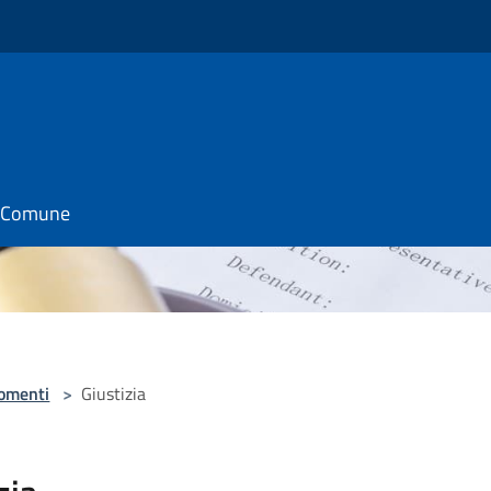
il Comune
omenti
>
Giustizia