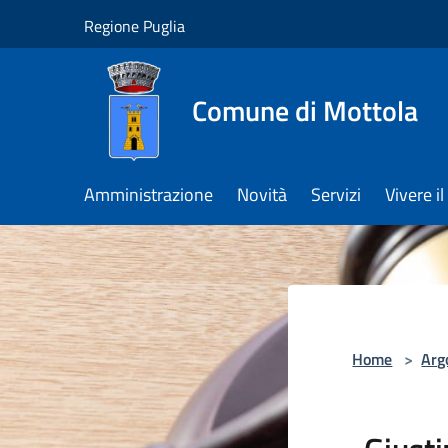
Salta al contenuto principale
Regione Puglia
Comune di Mottola
Amministrazione
Novità
Servizi
Vivere 
Home
>
Arg