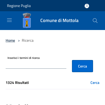
Salta al contenuto principale
Regione Puglia
Comune di Mottola
Home
>
Ricerca
Inserisci i termini di ricerca
Cerca
1324 Risultati
Cerca
[results] Risultati