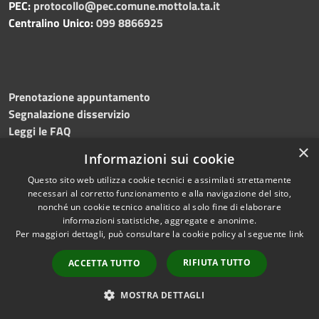
PEC:
protocollo@pec.comune.mottola.ta.it
Centralino Unico:
099 8866925
Prenotazione appuntamento
Segnalazione disservizio
Leggi le FAQ
Richiesta di assistenza
×
Informazioni sui cookie
Questo sito web utilizza cookie tecnici e assimilati strettamente
necessari al corretto funzionamento e alla navigazione del sito,
nonché un cookie tecnico analitico al solo fine di elaborare
Amministrazione trasparente
informazioni statistiche, aggregate e anonime.
Per maggiori dettagli, può consultare la cookie policy al seguente
link
Albo pretorio
Informativa privacy
RIFIUTA TUTTO
ACCETTA TUTTO
Note legali
Dichiarazione di accessibilità
MOSTRA DETTAGLI