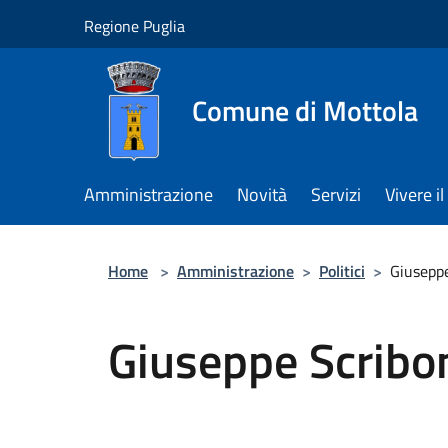
Salta al contenuto principale
Regione Puglia
Comune di Mottola
Amministrazione
Novità
Servizi
Vivere 
Home
>
Amministrazione
>
Politici
>
Giuseppe
Giuseppe Scribo