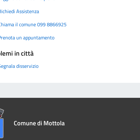
Richiedi Assistenza
Chiama il comune 099 8866925
Prenota un appuntamento
lemi in città
Segnala disservizio
Comune di Mottola