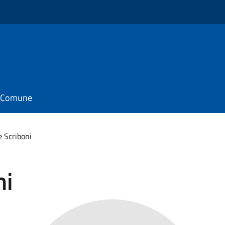
il Comune
 Scriboni
ni