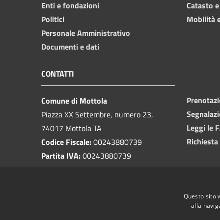
Enti e fondazioni
Catasto e
Politici
Mobilità e
Personale Amministrativo
Documenti e dati
CONTATTI
Prenotaz
Comune di Mottola
Segnalazi
Piazza XX Settembre, numero 23,
Leggi le 
74017 Mottola TA
Richiesta
Codice Fiscale:
00243880739
Partita IVA:
00243880739
PEC:
protocollo@pec.comune.mottola.ta.it
Questo sito 
Centralino Unico:
099 8866925
alla navig