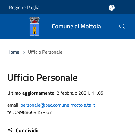
Salta al contenuto principale
Regione Puglia
Comune di Mottola
Home
>
Ufficio Personale
Ufficio Personale
Ultimo aggiornamento
: 2 febbraio 2021, 11:05
email:
personale@pec.comune.mottola.ta.it
tel: 0998866915 - 67
Condividi: