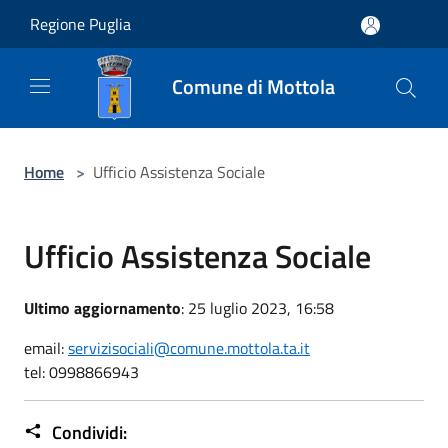
Salta al contenuto principale
Regione Puglia
Comune di Mottola
Home
>
Ufficio Assistenza Sociale
Ufficio Assistenza Sociale
Ultimo aggiornamento
: 25 luglio 2023, 16:58
email:
servizisociali@comune.mottola.ta.it
tel: 0998866943
Condividi: