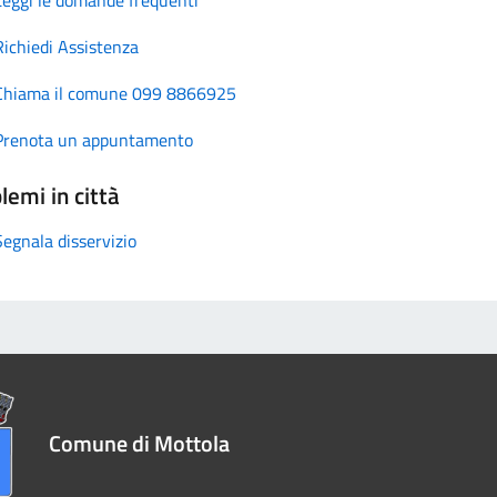
Richiedi Assistenza
Chiama il comune 099 8866925
Prenota un appuntamento
lemi in città
Segnala disservizio
Comune di Mottola