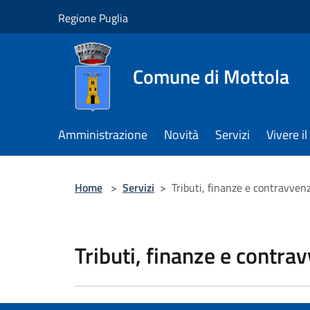
Salta al contenuto principale
Regione Puglia
Comune di Mottola
Amministrazione
Novità
Servizi
Vivere 
Home
>
Servizi
>
Tributi, finanze e contravven
Tributi, finanze e contra