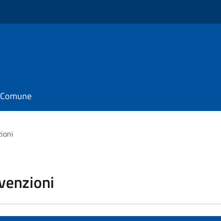
il Comune
zioni
vvenzioni